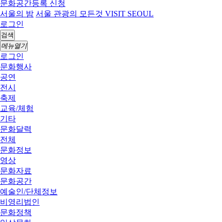
문화공간등록 신청
서울의 밤
서울 관광의 모든것 VISIT SEOUL
로그인
검색
메뉴열기
로그인
문화행사
공연
전시
축제
교육/체험
기타
문화달력
전체
문화정보
영상
문화자료
문화공간
예술인/단체정보
비영리법인
문화정책