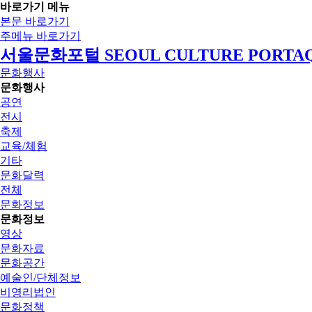
바로가기 메뉴
본문 바로가기
주메뉴 바로가기
서울문화포털 SEOUL CULTURE PORTA
문화행사
문화행사
공연
전시
축제
교육/체험
기타
문화달력
전체
문화정보
문화정보
영상
문화자료
문화공간
예술인/단체정보
비영리법인
문화정책