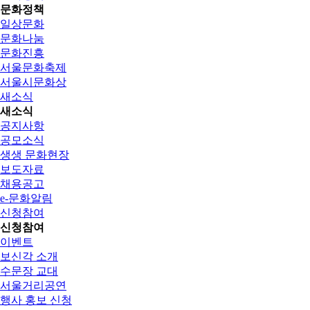
문화정책
일상문화
문화나눔
문화진흥
서울문화축제
서울시문화상
새소식
새소식
공지사항
공모소식
생생 문화현장
보도자료
채용공고
e-문화알림
신청참여
신청참여
이벤트
보신각 소개
수문장 교대
서울거리공연
행사 홍보 신청