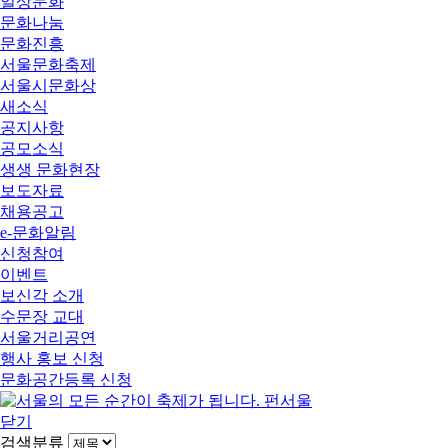
일상문화
문화나눔
문화진흥
서울문화축제
서울시문화상
새소식
공지사항
공모소식
생생 문화현장
보도자료
채용공고
e-문화알림
신청참여
이벤트
보신각 소개
수문장 교대
서울거리공연
행사 홍보 신청
문화공간등록 신청
닫기
검색분류