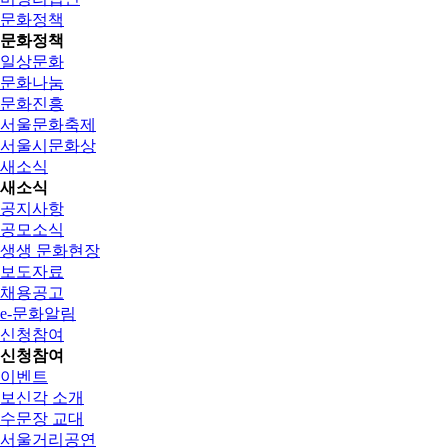
문화정책
문화정책
일상문화
문화나눔
문화진흥
서울문화축제
서울시문화상
새소식
새소식
공지사항
공모소식
생생 문화현장
보도자료
채용공고
e-문화알림
신청참여
신청참여
이벤트
보신각 소개
수문장 교대
서울거리공연