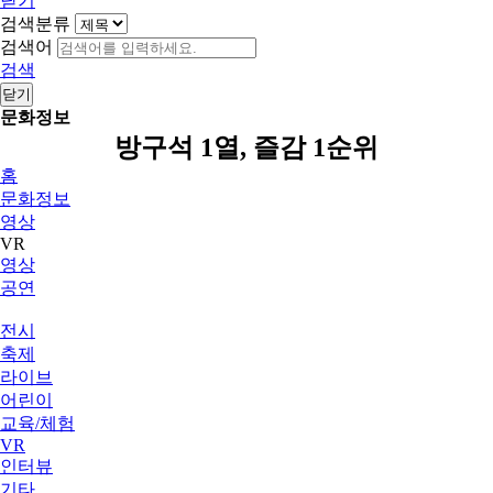
닫기
검색분류
검색어
검색
닫기
문화정보
방구석 1열, 즐감 1순위
홈
문화정보
영상
VR
영상
공연
전시
축제
라이브
어린이
교육/체험
VR
인터뷰
기타