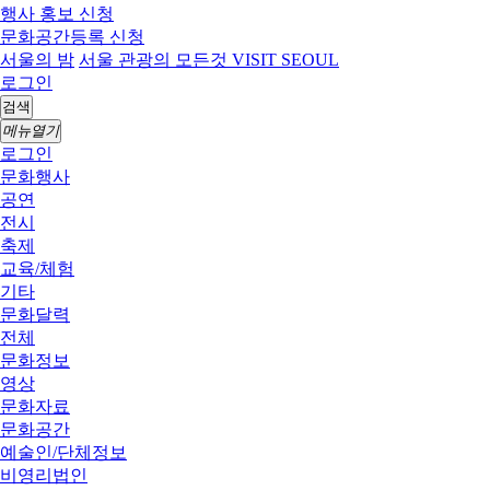
행사 홍보 신청
문화공간등록 신청
서울의 밤
서울 관광의 모든것 VISIT SEOUL
로그인
검색
메뉴열기
로그인
문화행사
공연
전시
축제
교육/체험
기타
문화달력
전체
문화정보
영상
문화자료
문화공간
예술인/단체정보
비영리법인