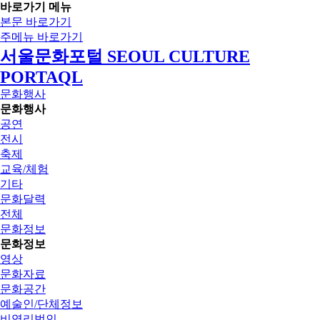
바로가기 메뉴
본문 바로가기
주메뉴 바로가기
서울문화포털 SEOUL CULTURE
PORTAQL
문화행사
문화행사
공연
전시
축제
교육/체험
기타
문화달력
전체
문화정보
문화정보
영상
문화자료
문화공간
예술인/단체정보
비영리법인