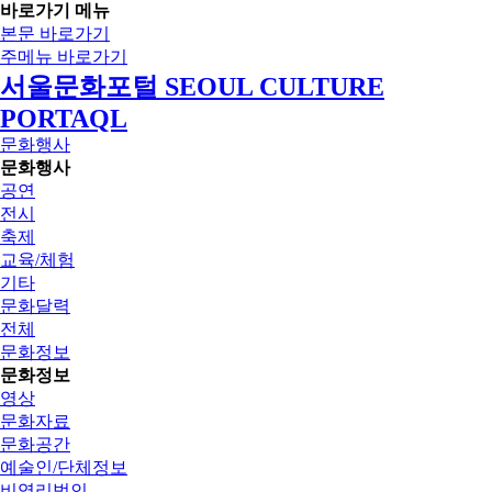
바로가기 메뉴
본문 바로가기
주메뉴 바로가기
서울문화포털 SEOUL CULTURE
PORTAQL
문화행사
문화행사
공연
전시
축제
교육/체험
기타
문화달력
전체
문화정보
문화정보
영상
문화자료
문화공간
예술인/단체정보
비영리법인