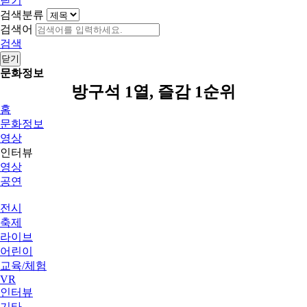
닫기
검색분류
검색어
검색
닫기
문화정보
방구석 1열, 즐감 1순위
홈
문화정보
영상
인터뷰
영상
공연
전시
축제
라이브
어린이
교육/체험
VR
인터뷰
기타