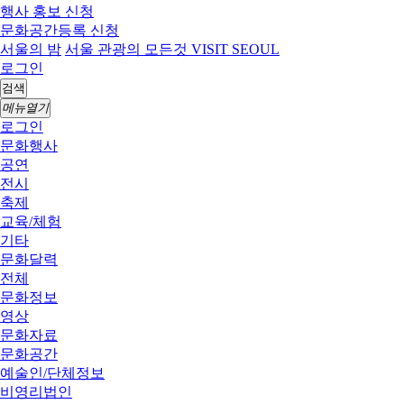
행사 홍보 신청
문화공간등록 신청
서울의 밤
서울 관광의 모든것 VISIT SEOUL
로그인
검색
메뉴열기
로그인
문화행사
공연
전시
축제
교육/체험
기타
문화달력
전체
문화정보
영상
문화자료
문화공간
예술인/단체정보
비영리법인