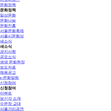
문화정책
문화정책
일상문화
문화나눔
문화진흥
서울문화축제
서울시문화상
새소식
새소식
공지사항
공모소식
생생 문화현장
보도자료
채용공고
e-문화알림
신청참여
신청참여
이벤트
보신각 소개
수문장 교대
서울거리공연