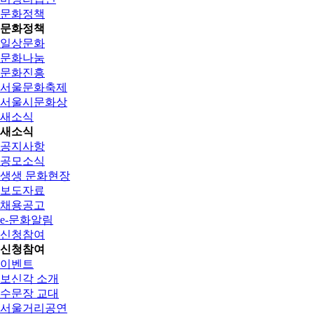
문화정책
문화정책
일상문화
문화나눔
문화진흥
서울문화축제
서울시문화상
새소식
새소식
공지사항
공모소식
생생 문화현장
보도자료
채용공고
e-문화알림
신청참여
신청참여
이벤트
보신각 소개
수문장 교대
서울거리공연