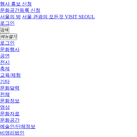
행사 홍보 신청
문화공간등록 신청
서울의 밤
서울 관광의 모든것 VISIT SEOUL
로그인
검색
메뉴열기
로그인
문화행사
공연
전시
축제
교육/체험
기타
문화달력
전체
문화정보
영상
문화자료
문화공간
예술인/단체정보
비영리법인