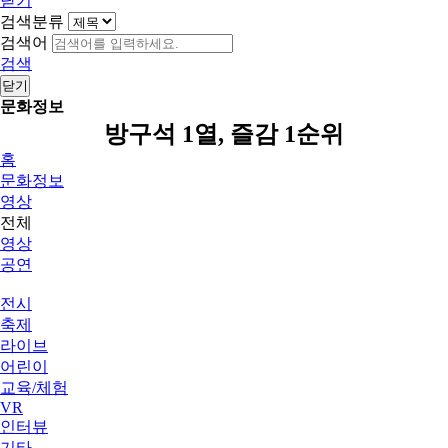
닫기
검색분류
검색어
검색
닫기
문화정보
방구석 1열, 즐감 1순위
홈
문화정보
영상
전체
영상
공연
전시
축제
라이브
어린이
교육/체험
VR
인터뷰
기타