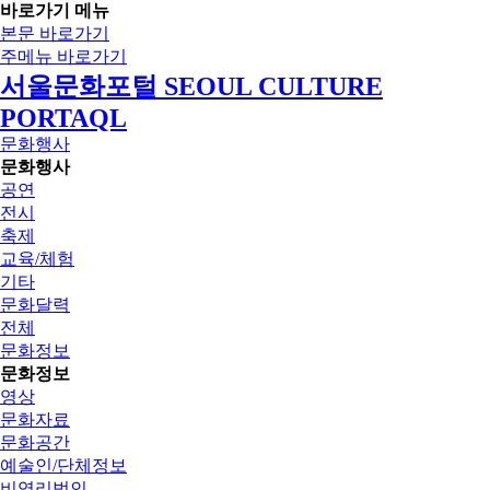
바로가기 메뉴
본문 바로가기
주메뉴 바로가기
서울문화포털 SEOUL CULTURE
PORTAQL
문화행사
문화행사
공연
전시
축제
교육/체험
기타
문화달력
전체
문화정보
문화정보
영상
문화자료
문화공간
예술인/단체정보
비영리법인