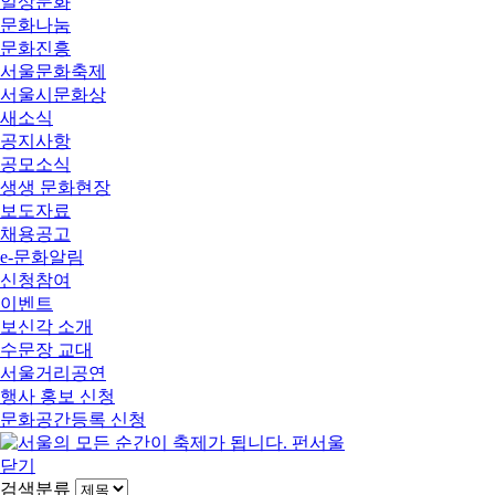
일상문화
문화나눔
문화진흥
서울문화축제
서울시문화상
새소식
공지사항
공모소식
생생 문화현장
보도자료
채용공고
e-문화알림
신청참여
이벤트
보신각 소개
수문장 교대
서울거리공연
행사 홍보 신청
문화공간등록 신청
닫기
검색분류