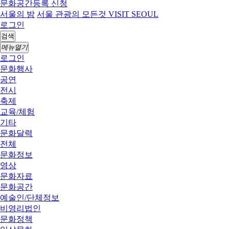
문화공간등록 신청
서울의 밤
서울 관광의 모든것 VISIT SEOUL
로그인
검색
메뉴열기
로그인
문화행사
공연
전시
축제
교육/체험
기타
문화달력
전체
문화정보
영상
문화자료
문화공간
예술인/단체정보
비영리법인
문화정책