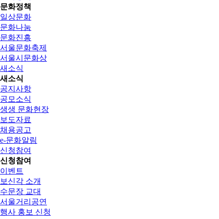
문화정책
일상문화
문화나눔
문화진흥
서울문화축제
서울시문화상
새소식
새소식
공지사항
공모소식
생생 문화현장
보도자료
채용공고
e-문화알림
신청참여
신청참여
이벤트
보신각 소개
수문장 교대
서울거리공연
행사 홍보 신청