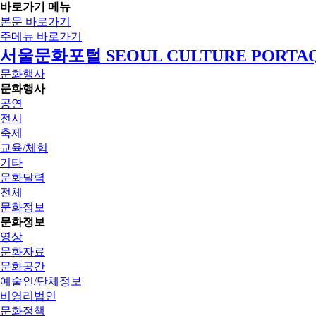
바로가기 메뉴
본문 바로가기
주메뉴 바로가기
서울문화포털 SEOUL CULTURE PORTA
문화행사
문화행사
공연
전시
축제
교육/체험
기타
문화달력
전체
문화정보
문화정보
영상
문화자료
문화공간
예술인/단체정보
비영리법인
문화정책