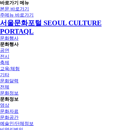
바로가기 메뉴
본문 바로가기
주메뉴 바로가기
서울문화포털 SEOUL CULTURE
PORTAQL
문화행사
문화행사
공연
전시
축제
교육/체험
기타
문화달력
전체
문화정보
문화정보
영상
문화자료
문화공간
예술인/단체정보
비영리법인