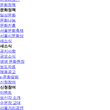
문화정책
문화정책
일상문화
문화나눔
문화진흥
서울문화축제
서울시문화상
새소식
새소식
공지사항
공모소식
생생 문화현장
보도자료
채용공고
e-문화알림
신청참여
신청참여
이벤트
보신각 소개
수문장 교대
서울거리공연