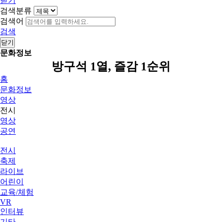
닫기
검색분류
검색어
검색
닫기
문화정보
방구석 1열, 즐감 1순위
홈
문화정보
영상
전시
영상
공연
전시
축제
라이브
어린이
교육/체험
VR
인터뷰
기타