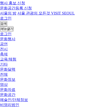
행사 홍보 신청
문화공간등록 신청
서울의 밤
서울 관광의 모든것 VISIT SEOUL
로그인
검색
메뉴열기
로그인
문화행사
공연
전시
축제
교육/체험
기타
문화달력
전체
문화정보
영상
문화자료
문화공간
예술인/단체정보
비영리법인