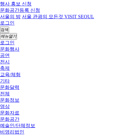
행사 홍보 신청
문화공간등록 신청
서울의 밤
서울 관광의 모든것 VISIT SEOUL
로그인
검색
메뉴열기
로그인
문화행사
공연
전시
축제
교육/체험
기타
문화달력
전체
문화정보
영상
문화자료
문화공간
예술인/단체정보
비영리법인