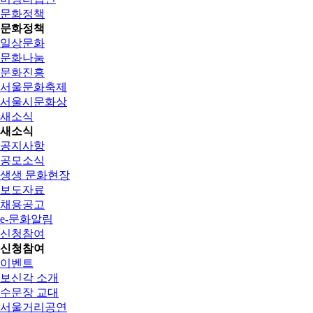
문화정책
문화정책
일상문화
문화나눔
문화진흥
서울문화축제
서울시문화상
새소식
새소식
공지사항
공모소식
생생 문화현장
보도자료
채용공고
e-문화알림
신청참여
신청참여
이벤트
보신각 소개
수문장 교대
서울거리공연