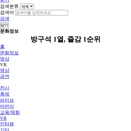
닫기
검색분류
검색어
검색
닫기
문화정보
방구석 1열, 즐감 1순위
홈
문화정보
영상
VR
영상
공연
전시
축제
라이브
어린이
교육/체험
VR
인터뷰
기타