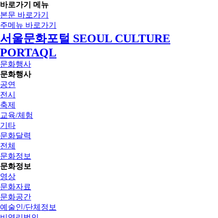
바로가기 메뉴
본문 바로가기
주메뉴 바로가기
서울문화포털 SEOUL CULTURE
PORTAQL
문화행사
문화행사
공연
전시
축제
교육/체험
기타
문화달력
전체
문화정보
문화정보
영상
문화자료
문화공간
예술인/단체정보
비영리법인