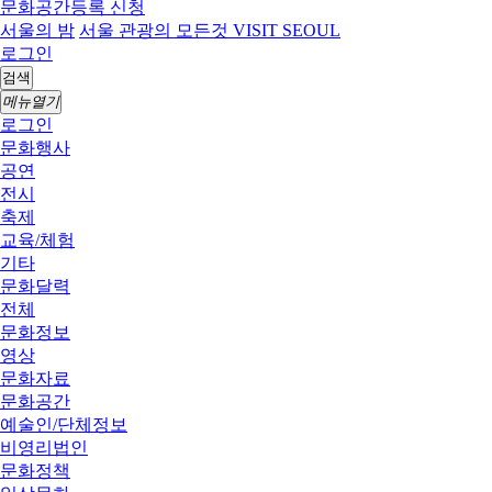
문화공간등록 신청
서울의 밤
서울 관광의 모든것 VISIT SEOUL
로그인
검색
메뉴열기
로그인
문화행사
공연
전시
축제
교육/체험
기타
문화달력
전체
문화정보
영상
문화자료
문화공간
예술인/단체정보
비영리법인
문화정책