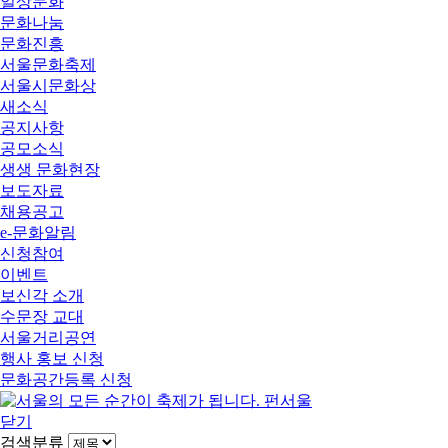
일상문화
문화나눔
문화진흥
서울문화축제
서울시문화상
새소식
공지사항
공모소식
생생 문화현장
보도자료
채용공고
e-문화알림
신청참여
이벤트
보신각 소개
수문장 교대
서울거리공연
행사 홍보 신청
문화공간등록 신청
닫기
검색분류