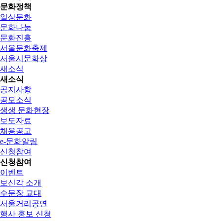
문화정책
일상문화
문화나눔
문화진흥
서울문화축제
서울시문화상
새소식
새소식
공지사항
공모소식
생생 문화현장
보도자료
채용공고
e-문화알림
신청참여
신청참여
이벤트
보신각 소개
수문장 교대
서울거리공연
행사 홍보 신청