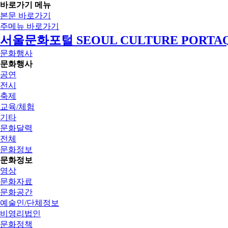
바로가기 메뉴
본문 바로가기
주메뉴 바로가기
서울문화포털 SEOUL CULTURE PORTA
문화행사
문화행사
공연
전시
축제
교육/체험
기타
문화달력
전체
문화정보
문화정보
영상
문화자료
문화공간
예술인/단체정보
비영리법인
문화정책