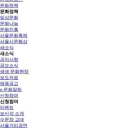
문화정책
문화정책
일상문화
문화나눔
문화진흥
서울문화축제
서울시문화상
새소식
새소식
공지사항
공모소식
생생 문화현장
보도자료
채용공고
e-문화알림
신청참여
신청참여
이벤트
보신각 소개
수문장 교대
서울거리공연