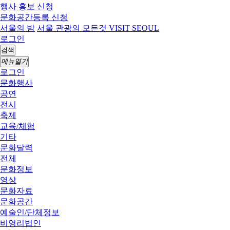
행사 홍보 신청
문화공간등록 신청
서울의 밤
서울 관광의 모든것 VISIT SEOUL
로그인
검색
메뉴열기
로그인
문화행사
공연
전시
축제
교육/체험
기타
문화달력
전체
문화정보
영상
문화자료
문화공간
예술인/단체정보
비영리법인