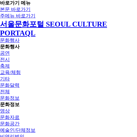
바로가기 메뉴
본문 바로가기
주메뉴 바로가기
서울문화포털 SEOUL CULTURE
PORTAQL
문화행사
문화행사
공연
전시
축제
교육/체험
기타
문화달력
전체
문화정보
문화정보
영상
문화자료
문화공간
예술인/단체정보
비영리법인