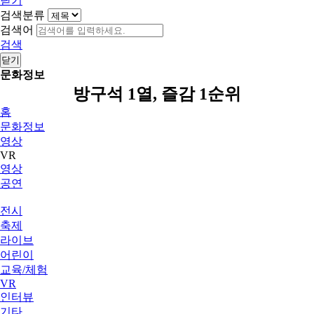
닫기
검색분류
검색어
검색
닫기
문화정보
방구석 1열, 즐감 1순위
홈
문화정보
영상
VR
영상
공연
전시
축제
라이브
어린이
교육/체험
VR
인터뷰
기타