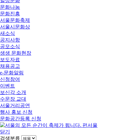
일상문화
문화나눔
문화진흥
서울문화축제
서울시문화상
새소식
공지사항
공모소식
생생 문화현장
보도자료
채용공고
e-문화알림
신청참여
이벤트
보신각 소개
수문장 교대
서울거리공연
행사 홍보 신청
문화공간등록 신청
닫기
검색분류