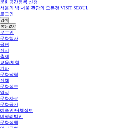
문화공간등록 신청
서울의 밤
서울 관광의 모든것 VISIT SEOUL
로그인
검색
메뉴열기
로그인
문화행사
공연
전시
축제
교육/체험
기타
문화달력
전체
문화정보
영상
문화자료
문화공간
예술인/단체정보
비영리법인
문화정책