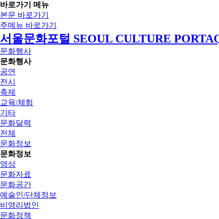
바로가기 메뉴
본문 바로가기
주메뉴 바로가기
서울문화포털 SEOUL CULTURE PORTA
문화행사
문화행사
공연
전시
축제
교육/체험
기타
문화달력
전체
문화정보
문화정보
영상
문화자료
문화공간
예술인/단체정보
비영리법인
문화정책