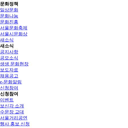
문화정책
일상문화
문화나눔
문화진흥
서울문화축제
서울시문화상
새소식
새소식
공지사항
공모소식
생생 문화현장
보도자료
채용공고
e-문화알림
신청참여
신청참여
이벤트
보신각 소개
수문장 교대
서울거리공연
행사 홍보 신청