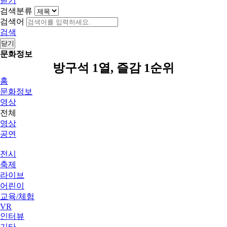
닫기
검색분류
검색어
검색
닫기
문화정보
방구석 1열, 즐감 1순위
홈
문화정보
영상
전체
영상
공연
전시
축제
라이브
어린이
교육/체험
VR
인터뷰
기타