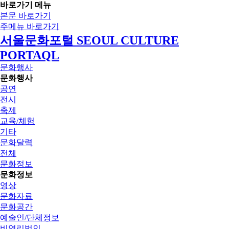
바로가기 메뉴
본문 바로가기
주메뉴 바로가기
서울문화포털 SEOUL CULTURE
PORTAQL
문화행사
문화행사
공연
전시
축제
교육/체험
기타
문화달력
전체
문화정보
문화정보
영상
문화자료
문화공간
예술인/단체정보
비영리법인