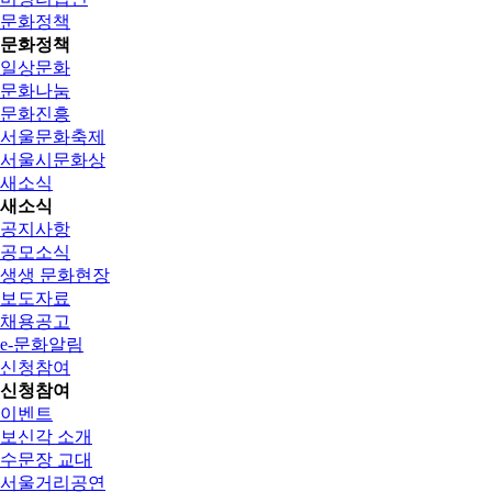
문화정책
문화정책
일상문화
문화나눔
문화진흥
서울문화축제
서울시문화상
새소식
새소식
공지사항
공모소식
생생 문화현장
보도자료
채용공고
e-문화알림
신청참여
신청참여
이벤트
보신각 소개
수문장 교대
서울거리공연