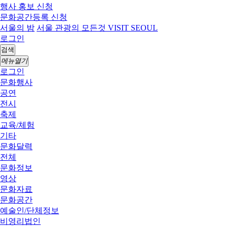
행사 홍보 신청
문화공간등록 신청
서울의 밤
서울 관광의 모든것 VISIT SEOUL
로그인
검색
메뉴열기
로그인
문화행사
공연
전시
축제
교육/체험
기타
문화달력
전체
문화정보
영상
문화자료
문화공간
예술인/단체정보
비영리법인