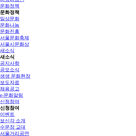
문화정책
문화정책
일상문화
문화나눔
문화진흥
서울문화축제
서울시문화상
새소식
새소식
공지사항
공모소식
생생 문화현장
보도자료
채용공고
e-문화알림
신청참여
신청참여
이벤트
보신각 소개
수문장 교대
서울거리공연