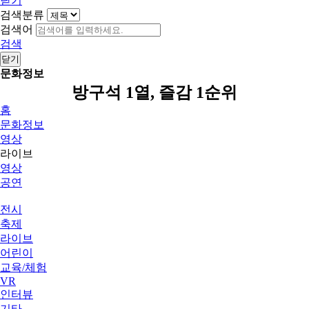
닫기
검색분류
검색어
검색
닫기
문화정보
방구석 1열, 즐감 1순위
홈
문화정보
영상
라이브
영상
공연
전시
축제
라이브
어린이
교육/체험
VR
인터뷰
기타