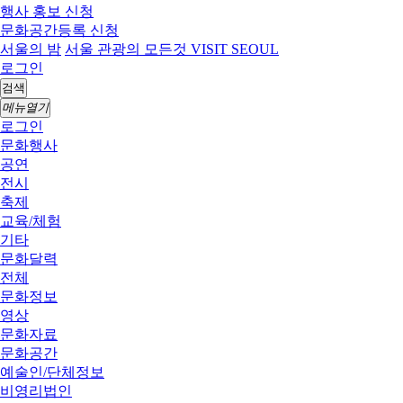
행사 홍보 신청
문화공간등록 신청
서울의 밤
서울 관광의 모든것 VISIT SEOUL
로그인
검색
메뉴열기
로그인
문화행사
공연
전시
축제
교육/체험
기타
문화달력
전체
문화정보
영상
문화자료
문화공간
예술인/단체정보
비영리법인