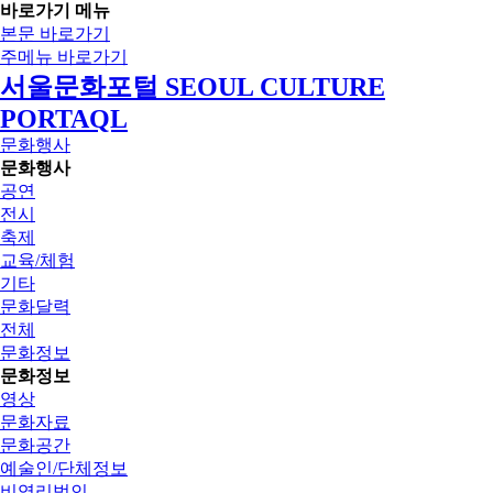
바로가기 메뉴
본문 바로가기
주메뉴 바로가기
서울문화포털 SEOUL CULTURE
PORTAQL
문화행사
문화행사
공연
전시
축제
교육/체험
기타
문화달력
전체
문화정보
문화정보
영상
문화자료
문화공간
예술인/단체정보
비영리법인