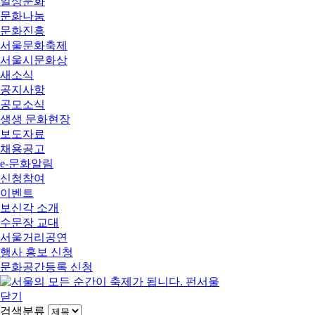
일상문화
문화나눔
문화진흥
서울문화축제
서울시문화상
새소식
공지사항
공모소식
생생 문화현장
보도자료
채용공고
e-문화알림
신청참여
이벤트
보신각 소개
수문장 교대
서울거리공연
행사 홍보 신청
문화공간등록 신청
닫기
검색분류