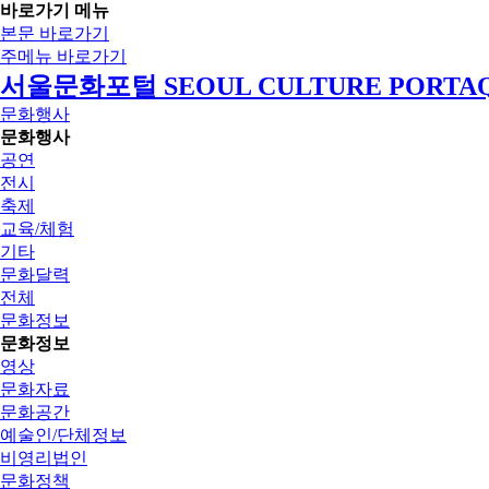
바로가기 메뉴
본문 바로가기
주메뉴 바로가기
서울문화포털 SEOUL CULTURE PORTA
문화행사
문화행사
공연
전시
축제
교육/체험
기타
문화달력
전체
문화정보
문화정보
영상
문화자료
문화공간
예술인/단체정보
비영리법인
문화정책