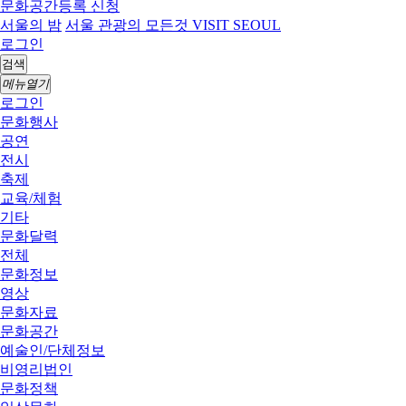
문화공간등록 신청
서울의 밤
서울 관광의 모든것 VISIT SEOUL
로그인
검색
메뉴열기
로그인
문화행사
공연
전시
축제
교육/체험
기타
문화달력
전체
문화정보
영상
문화자료
문화공간
예술인/단체정보
비영리법인
문화정책