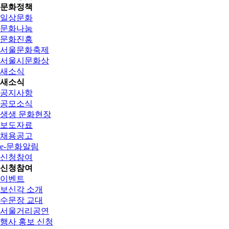
문화정책
일상문화
문화나눔
문화진흥
서울문화축제
서울시문화상
새소식
새소식
공지사항
공모소식
생생 문화현장
보도자료
채용공고
e-문화알림
신청참여
신청참여
이벤트
보신각 소개
수문장 교대
서울거리공연
행사 홍보 신청