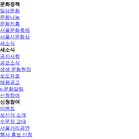
문화정책
일상문화
문화나눔
문화진흥
서울문화축제
서울시문화상
새소식
새소식
공지사항
공모소식
생생 문화현장
보도자료
채용공고
e-문화알림
신청참여
신청참여
이벤트
보신각 소개
수문장 교대
서울거리공연
행사 홍보 신청