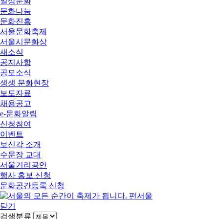
일상문화
문화나눔
문화진흥
서울문화축제
서울시문화상
새소식
공지사항
공모소식
생생 문화현장
보도자료
채용공고
e-문화알림
신청참여
이벤트
보신각 소개
수문장 교대
서울거리공연
행사 홍보 신청
문화공간등록 신청
닫기
검색분류