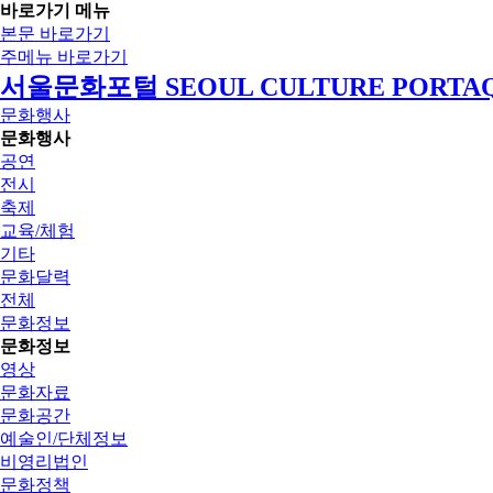
바로가기 메뉴
본문 바로가기
주메뉴 바로가기
서울문화포털 SEOUL CULTURE PORTA
문화행사
문화행사
공연
전시
축제
교육/체험
기타
문화달력
전체
문화정보
문화정보
영상
문화자료
문화공간
예술인/단체정보
비영리법인
문화정책