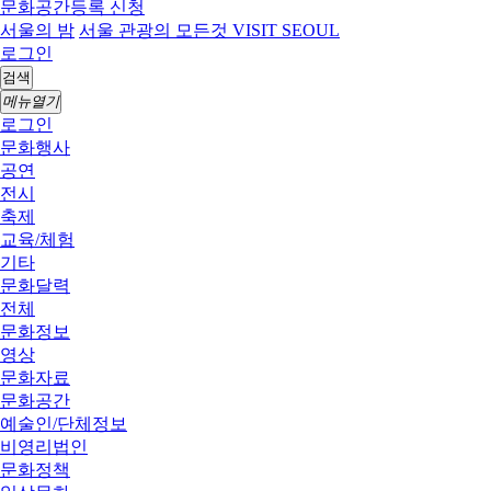
문화공간등록 신청
서울의 밤
서울 관광의 모든것 VISIT SEOUL
로그인
검색
메뉴열기
로그인
문화행사
공연
전시
축제
교육/체험
기타
문화달력
전체
문화정보
영상
문화자료
문화공간
예술인/단체정보
비영리법인
문화정책