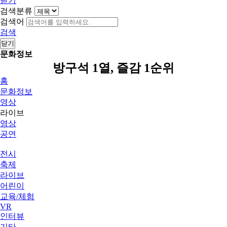
닫기
검색분류
검색어
검색
닫기
문화정보
방구석 1열, 즐감 1순위
홈
문화정보
영상
라이브
영상
공연
전시
축제
라이브
어린이
교육/체험
VR
인터뷰
기타