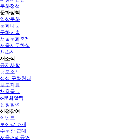
문화정책
문화정책
일상문화
문화나눔
문화진흥
서울문화축제
서울시문화상
새소식
새소식
공지사항
공모소식
생생 문화현장
보도자료
채용공고
e-문화알림
신청참여
신청참여
이벤트
보신각 소개
수문장 교대
서울거리공연