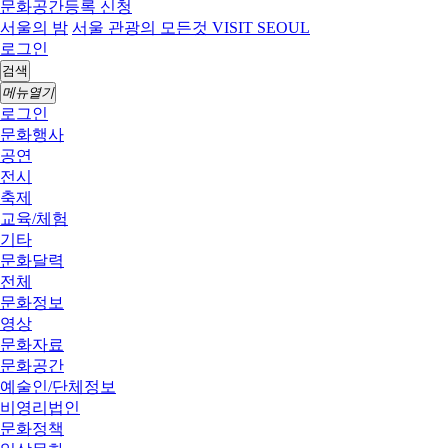
문화공간등록 신청
서울의 밤
서울 관광의 모든것 VISIT SEOUL
로그인
검색
메뉴열기
로그인
문화행사
공연
전시
축제
교육/체험
기타
문화달력
전체
문화정보
영상
문화자료
문화공간
예술인/단체정보
비영리법인
문화정책