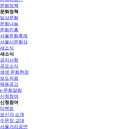
문화정책
문화정책
일상문화
문화나눔
문화진흥
서울문화축제
서울시문화상
새소식
새소식
공지사항
공모소식
생생 문화현장
보도자료
채용공고
e-문화알림
신청참여
신청참여
이벤트
보신각 소개
수문장 교대
서울거리공연