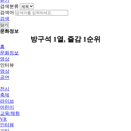
닫기
검색분류
검색어
검색
닫기
문화정보
방구석 1열, 즐감 1순위
홈
문화정보
영상
인터뷰
영상
공연
전시
축제
라이브
어린이
교육/체험
VR
인터뷰
기타