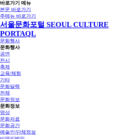
바로가기 메뉴
본문 바로가기
주메뉴 바로가기
서울문화포털 SEOUL CULTURE
PORTAQL
문화행사
문화행사
공연
전시
축제
교육/체험
기타
문화달력
전체
문화정보
문화정보
영상
문화자료
문화공간
예술인/단체정보
비영리법인