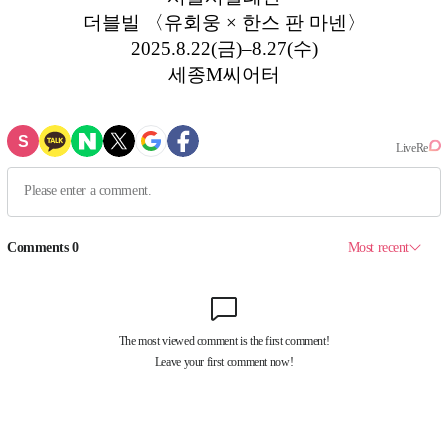
더블빌 〈유회웅 × 한스 판 마넨〉
2025.8.22(금)–8.27(수)
세종M씨어터