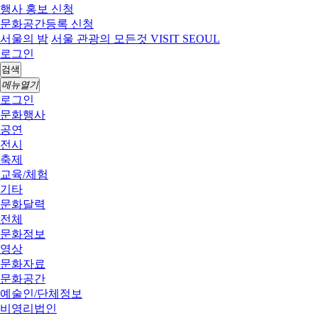
행사 홍보 신청
문화공간등록 신청
서울의 밤
서울 관광의 모든것 VISIT SEOUL
로그인
검색
메뉴열기
로그인
문화행사
공연
전시
축제
교육/체험
기타
문화달력
전체
문화정보
영상
문화자료
문화공간
예술인/단체정보
비영리법인