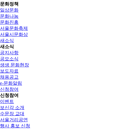
문화정책
일상문화
문화나눔
문화진흥
서울문화축제
서울시문화상
새소식
새소식
공지사항
공모소식
생생 문화현장
보도자료
채용공고
e-문화알림
신청참여
신청참여
이벤트
보신각 소개
수문장 교대
서울거리공연
행사 홍보 신청