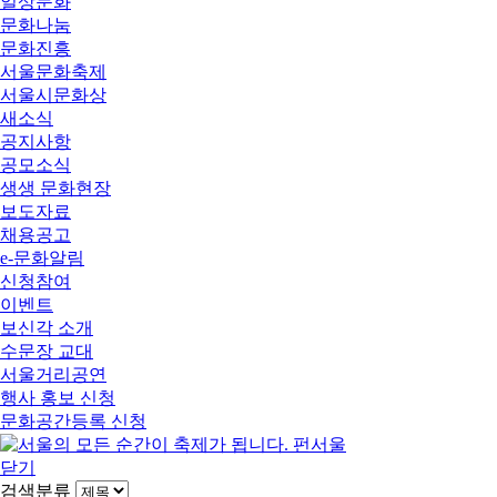
일상문화
문화나눔
문화진흥
서울문화축제
서울시문화상
새소식
공지사항
공모소식
생생 문화현장
보도자료
채용공고
e-문화알림
신청참여
이벤트
보신각 소개
수문장 교대
서울거리공연
행사 홍보 신청
문화공간등록 신청
닫기
검색분류