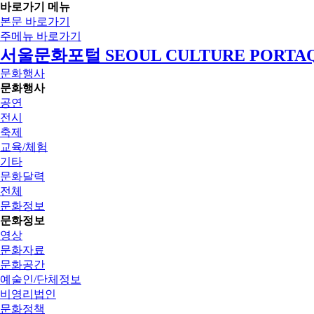
바로가기 메뉴
본문 바로가기
주메뉴 바로가기
서울문화포털 SEOUL CULTURE PORTA
문화행사
문화행사
공연
전시
축제
교육/체험
기타
문화달력
전체
문화정보
문화정보
영상
문화자료
문화공간
예술인/단체정보
비영리법인
문화정책