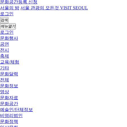
문화공간등록 신청
서울의 밤
서울 관광의 모든것 VISIT SEOUL
로그인
검색
메뉴열기
로그인
문화행사
공연
전시
축제
교육/체험
기타
문화달력
전체
문화정보
영상
문화자료
문화공간
예술인/단체정보
비영리법인
문화정책