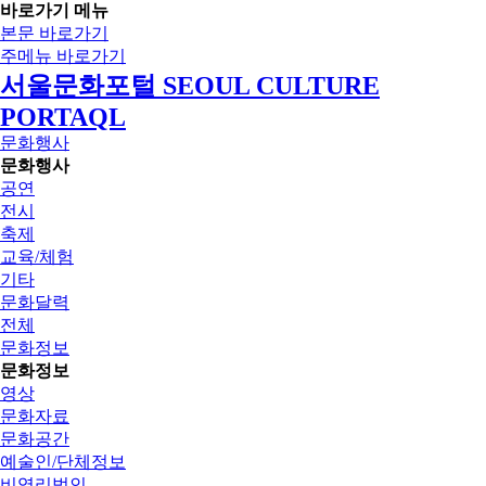
바로가기 메뉴
본문 바로가기
주메뉴 바로가기
서울문화포털 SEOUL CULTURE
PORTAQL
문화행사
문화행사
공연
전시
축제
교육/체험
기타
문화달력
전체
문화정보
문화정보
영상
문화자료
문화공간
예술인/단체정보
비영리법인