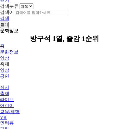
닫기
검색분류
검색어
검색
닫기
문화정보
방구석 1열, 즐감 1순위
홈
문화정보
영상
축제
영상
공연
전시
축제
라이브
어린이
교육/체험
VR
인터뷰
기타