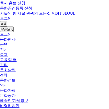
행사 홍보 신청
문화공간등록 신청
서울의 밤
서울 관광의 모든것 VISIT SEOUL
로그인
검색
메뉴열기
로그인
문화행사
공연
전시
축제
교육/체험
기타
문화달력
전체
문화정보
영상
문화자료
문화공간
예술인/단체정보
비영리법인