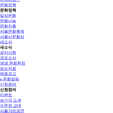
문화정책
문화정책
일상문화
문화나눔
문화진흥
서울문화축제
서울시문화상
새소식
새소식
공지사항
공모소식
생생 문화현장
보도자료
채용공고
e-문화알림
신청참여
신청참여
이벤트
보신각 소개
수문장 교대
서울거리공연