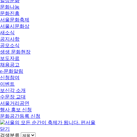
일상문화
문화나눔
문화진흥
서울문화축제
서울시문화상
새소식
공지사항
공모소식
생생 문화현장
보도자료
채용공고
e-문화알림
신청참여
이벤트
보신각 소개
수문장 교대
서울거리공연
행사 홍보 신청
문화공간등록 신청
닫기
검색분류