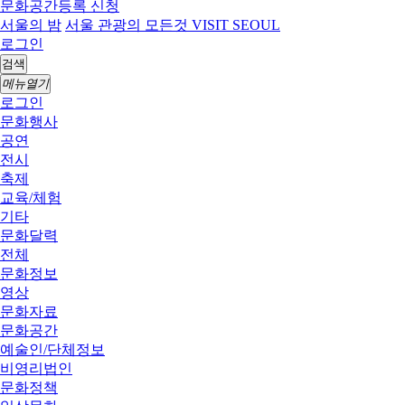
문화공간등록 신청
서울의 밤
서울 관광의 모든것 VISIT SEOUL
로그인
검색
메뉴열기
로그인
문화행사
공연
전시
축제
교육/체험
기타
문화달력
전체
문화정보
영상
문화자료
문화공간
예술인/단체정보
비영리법인
문화정책