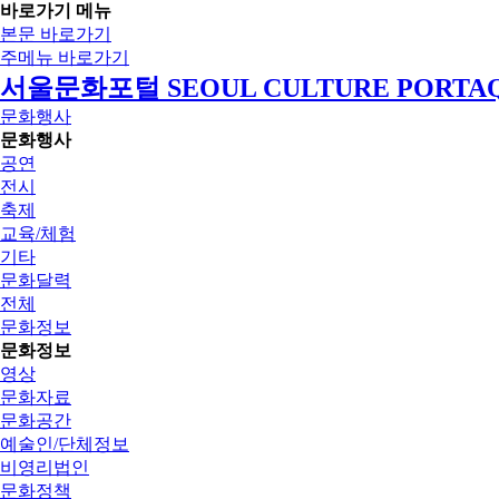
바로가기 메뉴
본문 바로가기
주메뉴 바로가기
서울문화포털 SEOUL CULTURE PORTA
문화행사
문화행사
공연
전시
축제
교육/체험
기타
문화달력
전체
문화정보
문화정보
영상
문화자료
문화공간
예술인/단체정보
비영리법인
문화정책