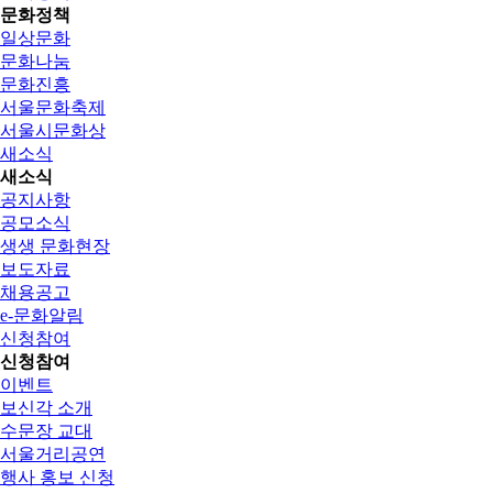
문화정책
일상문화
문화나눔
문화진흥
서울문화축제
서울시문화상
새소식
새소식
공지사항
공모소식
생생 문화현장
보도자료
채용공고
e-문화알림
신청참여
신청참여
이벤트
보신각 소개
수문장 교대
서울거리공연
행사 홍보 신청