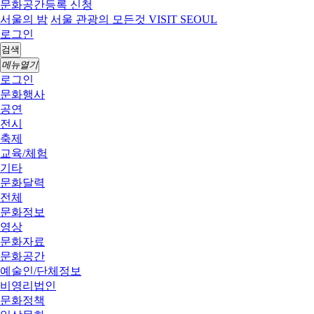
문화공간등록 신청
서울의 밤
서울 관광의 모든것 VISIT SEOUL
로그인
검색
메뉴열기
로그인
문화행사
공연
전시
축제
교육/체험
기타
문화달력
전체
문화정보
영상
문화자료
문화공간
예술인/단체정보
비영리법인
문화정책