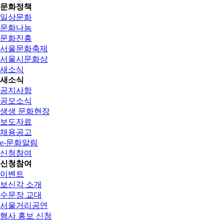
문화정책
일상문화
문화나눔
문화진흥
서울문화축제
서울시문화상
새소식
새소식
공지사항
공모소식
생생 문화현장
보도자료
채용공고
e-문화알림
신청참여
신청참여
이벤트
보신각 소개
수문장 교대
서울거리공연
행사 홍보 신청