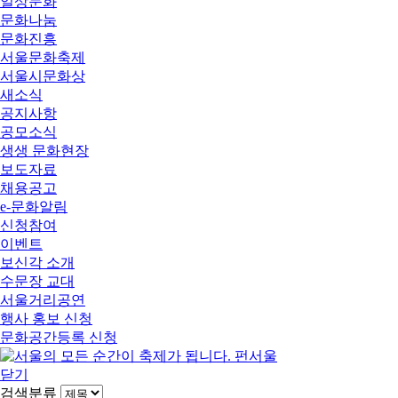
일상문화
문화나눔
문화진흥
서울문화축제
서울시문화상
새소식
공지사항
공모소식
생생 문화현장
보도자료
채용공고
e-문화알림
신청참여
이벤트
보신각 소개
수문장 교대
서울거리공연
행사 홍보 신청
문화공간등록 신청
닫기
검색분류