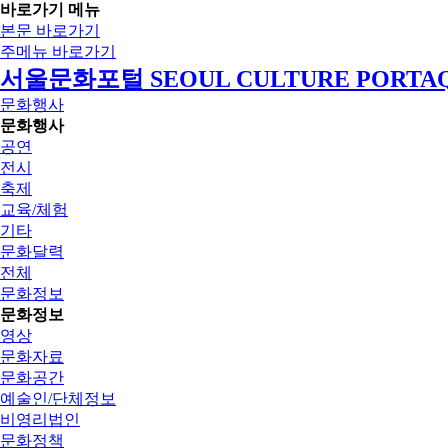
바로가기 메뉴
본문 바로가기
주메뉴 바로가기
서울문화포털 SEOUL CULTURE PORTA
문화행사
문화행사
공연
전시
축제
교육/체험
기타
문화달력
전체
문화정보
문화정보
영상
문화자료
문화공간
예술인/단체정보
비영리법인
문화정책