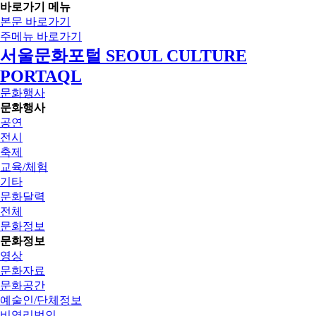
바로가기 메뉴
본문 바로가기
주메뉴 바로가기
서울문화포털 SEOUL CULTURE
PORTAQL
문화행사
문화행사
공연
전시
축제
교육/체험
기타
문화달력
전체
문화정보
문화정보
영상
문화자료
문화공간
예술인/단체정보
비영리법인