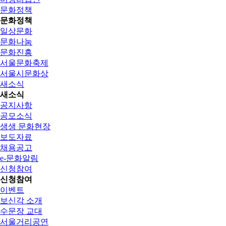
문화정책
문화정책
일상문화
문화나눔
문화진흥
서울문화축제
서울시문화상
새소식
새소식
공지사항
공모소식
생생 문화현장
보도자료
채용공고
e-문화알림
신청참여
신청참여
이벤트
보신각 소개
수문장 교대
서울거리공연