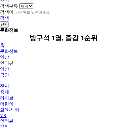
닫기
검색분류
검색어
검색
닫기
문화정보
방구석 1열, 즐감 1순위
홈
문화정보
영상
인터뷰
영상
공연
전시
축제
라이브
어린이
교육/체험
VR
인터뷰
기타