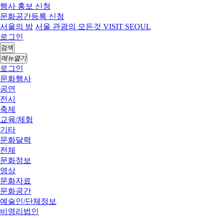
행사 홍보 신청
문화공간등록 신청
서울의 밤
서울 관광의 모든것 VISIT SEOUL
로그인
검색
메뉴열기
로그인
문화행사
공연
전시
축제
교육/체험
기타
문화달력
전체
문화정보
영상
문화자료
문화공간
예술인/단체정보
비영리법인