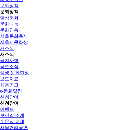
문화정책
문화정책
일상문화
문화나눔
문화진흥
서울문화축제
서울시문화상
새소식
새소식
공지사항
공모소식
생생 문화현장
보도자료
채용공고
e-문화알림
신청참여
신청참여
이벤트
보신각 소개
수문장 교대
서울거리공연