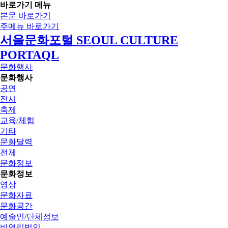
바로가기 메뉴
본문 바로가기
주메뉴 바로가기
서울문화포털 SEOUL CULTURE
PORTAQL
문화행사
문화행사
공연
전시
축제
교육/체험
기타
문화달력
전체
문화정보
문화정보
영상
문화자료
문화공간
예술인/단체정보
비영리법인