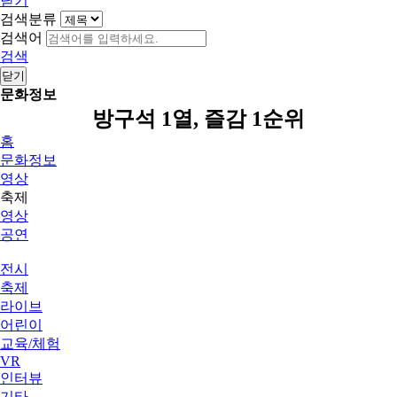
닫기
검색분류
검색어
검색
닫기
문화정보
방구석 1열, 즐감 1순위
홈
문화정보
영상
축제
영상
공연
전시
축제
라이브
어린이
교육/체험
VR
인터뷰
기타