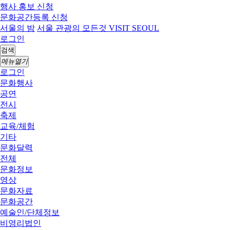
행사 홍보 신청
문화공간등록 신청
서울의 밤
서울 관광의 모든것 VISIT SEOUL
로그인
검색
메뉴열기
로그인
문화행사
공연
전시
축제
교육/체험
기타
문화달력
전체
문화정보
영상
문화자료
문화공간
예술인/단체정보
비영리법인