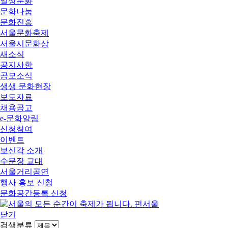
일상문화
문화나눔
문화진흥
서울문화축제
서울시문화상
새소식
공지사항
공모소식
생생 문화현장
보도자료
채용공고
e-문화알림
신청참여
이벤트
보신각 소개
수문장 교대
서울거리공연
행사 홍보 신청
문화공간등록 신청
닫기
검색분류