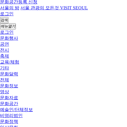
문화공간등록 신청
서울의 밤
서울 관광의 모든것 VISIT SEOUL
로그인
검색
메뉴열기
로그인
문화행사
공연
전시
축제
교육/체험
기타
문화달력
전체
문화정보
영상
문화자료
문화공간
예술인/단체정보
비영리법인
문화정책