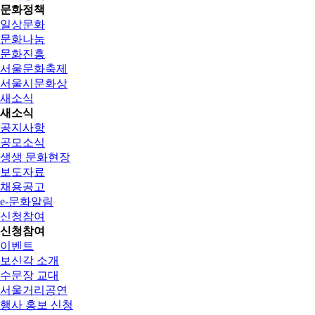
문화정책
일상문화
문화나눔
문화진흥
서울문화축제
서울시문화상
새소식
새소식
공지사항
공모소식
생생 문화현장
보도자료
채용공고
e-문화알림
신청참여
신청참여
이벤트
보신각 소개
수문장 교대
서울거리공연
행사 홍보 신청