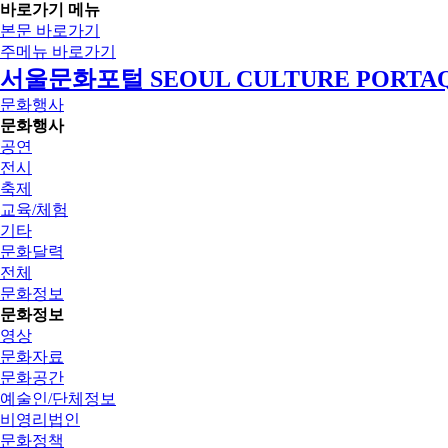
바로가기 메뉴
본문 바로가기
주메뉴 바로가기
서울문화포털 SEOUL CULTURE PORTA
문화행사
문화행사
공연
전시
축제
교육/체험
기타
문화달력
전체
문화정보
문화정보
영상
문화자료
문화공간
예술인/단체정보
비영리법인
문화정책