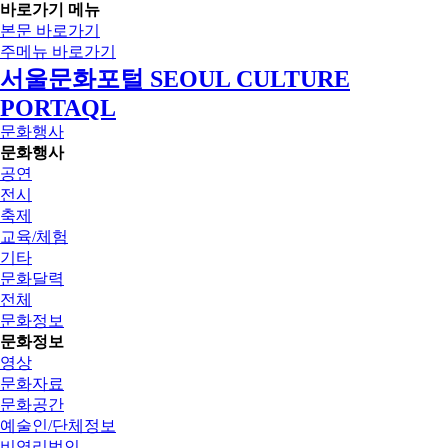
바로가기 메뉴
본문 바로가기
주메뉴 바로가기
서울문화포털 SEOUL CULTURE
PORTAQL
문화행사
문화행사
공연
전시
축제
교육/체험
기타
문화달력
전체
문화정보
문화정보
영상
문화자료
문화공간
예술인/단체정보
비영리법인