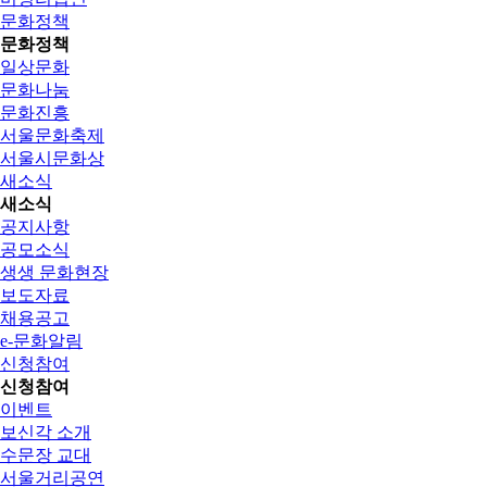
문화정책
문화정책
일상문화
문화나눔
문화진흥
서울문화축제
서울시문화상
새소식
새소식
공지사항
공모소식
생생 문화현장
보도자료
채용공고
e-문화알림
신청참여
신청참여
이벤트
보신각 소개
수문장 교대
서울거리공연