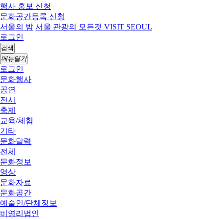
행사 홍보 신청
문화공간등록 신청
서울의 밤
서울 관광의 모든것 VISIT SEOUL
로그인
검색
메뉴열기
로그인
문화행사
공연
전시
축제
교육/체험
기타
문화달력
전체
문화정보
영상
문화자료
문화공간
예술인/단체정보
비영리법인