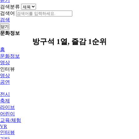
닫기
검색분류
검색어
검색
닫기
문화정보
방구석 1열, 즐감 1순위
홈
문화정보
영상
인터뷰
영상
공연
전시
축제
라이브
어린이
교육/체험
VR
인터뷰
기타