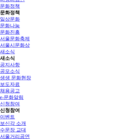
문화정책
문화정책
일상문화
문화나눔
문화진흥
서울문화축제
서울시문화상
새소식
새소식
공지사항
공모소식
생생 문화현장
보도자료
채용공고
e-문화알림
신청참여
신청참여
이벤트
보신각 소개
수문장 교대
서울거리공연