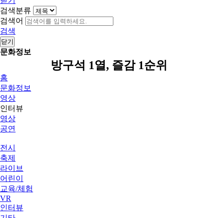
닫기
검색분류
검색어
검색
닫기
문화정보
방구석 1열, 즐감 1순위
홈
문화정보
영상
인터뷰
영상
공연
전시
축제
라이브
어린이
교육/체험
VR
인터뷰
기타