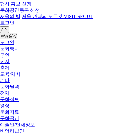
행사 홍보 신청
문화공간등록 신청
서울의 밤
서울 관광의 모든것 VISIT SEOUL
로그인
검색
메뉴열기
로그인
문화행사
공연
전시
축제
교육/체험
기타
문화달력
전체
문화정보
영상
문화자료
문화공간
예술인/단체정보
비영리법인