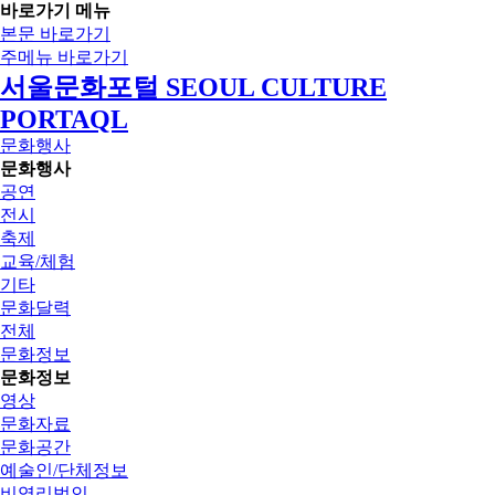
바로가기 메뉴
본문 바로가기
주메뉴 바로가기
서울문화포털 SEOUL CULTURE
PORTAQL
문화행사
문화행사
공연
전시
축제
교육/체험
기타
문화달력
전체
문화정보
문화정보
영상
문화자료
문화공간
예술인/단체정보
비영리법인