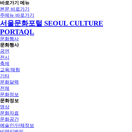
바로가기 메뉴
본문 바로가기
주메뉴 바로가기
서울문화포털 SEOUL CULTURE
PORTAQL
문화행사
문화행사
공연
전시
축제
교육/체험
기타
문화달력
전체
문화정보
문화정보
영상
문화자료
문화공간
예술인/단체정보
비영리법인