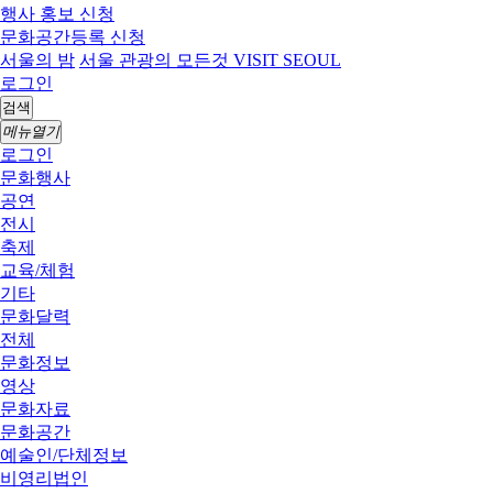
행사 홍보 신청
문화공간등록 신청
서울의 밤
서울 관광의 모든것 VISIT SEOUL
로그인
검색
메뉴열기
로그인
문화행사
공연
전시
축제
교육/체험
기타
문화달력
전체
문화정보
영상
문화자료
문화공간
예술인/단체정보
비영리법인