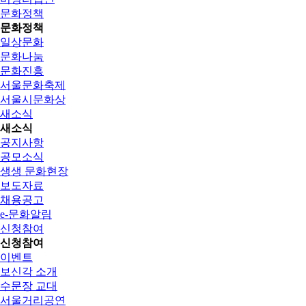
문화정책
문화정책
일상문화
문화나눔
문화진흥
서울문화축제
서울시문화상
새소식
새소식
공지사항
공모소식
생생 문화현장
보도자료
채용공고
e-문화알림
신청참여
신청참여
이벤트
보신각 소개
수문장 교대
서울거리공연