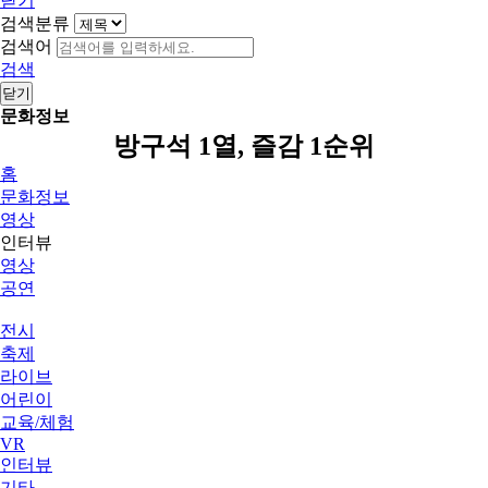
닫기
검색분류
검색어
검색
닫기
문화정보
방구석 1열, 즐감 1순위
홈
문화정보
영상
인터뷰
영상
공연
전시
축제
라이브
어린이
교육/체험
VR
인터뷰
기타