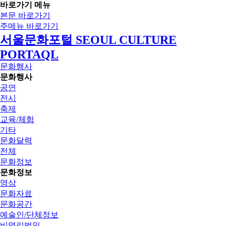
바로가기 메뉴
본문 바로가기
주메뉴 바로가기
서울문화포털 SEOUL CULTURE
PORTAQL
문화행사
문화행사
공연
전시
축제
교육/체험
기타
문화달력
전체
문화정보
문화정보
영상
문화자료
문화공간
예술인/단체정보
비영리법인