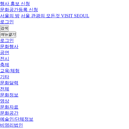
행사 홍보 신청
문화공간등록 신청
서울의 밤
서울 관광의 모든것 VISIT SEOUL
로그인
검색
메뉴열기
로그인
문화행사
공연
전시
축제
교육/체험
기타
문화달력
전체
문화정보
영상
문화자료
문화공간
예술인/단체정보
비영리법인