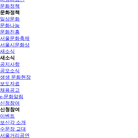
문화정책
문화정책
일상문화
문화나눔
문화진흥
서울문화축제
서울시문화상
새소식
새소식
공지사항
공모소식
생생 문화현장
보도자료
채용공고
e-문화알림
신청참여
신청참여
이벤트
보신각 소개
수문장 교대
서울거리공연