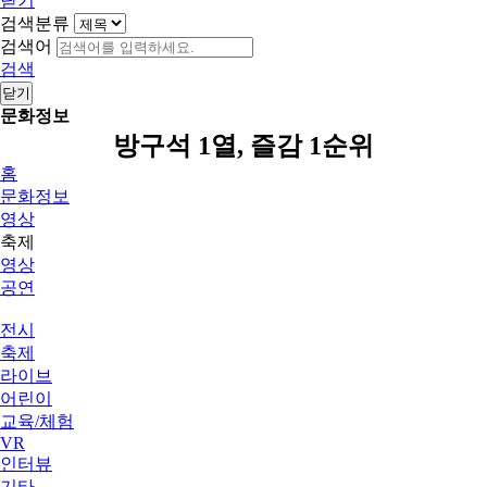
닫기
검색분류
검색어
검색
닫기
문화정보
방구석 1열, 즐감 1순위
홈
문화정보
영상
축제
영상
공연
전시
축제
라이브
어린이
교육/체험
VR
인터뷰
기타