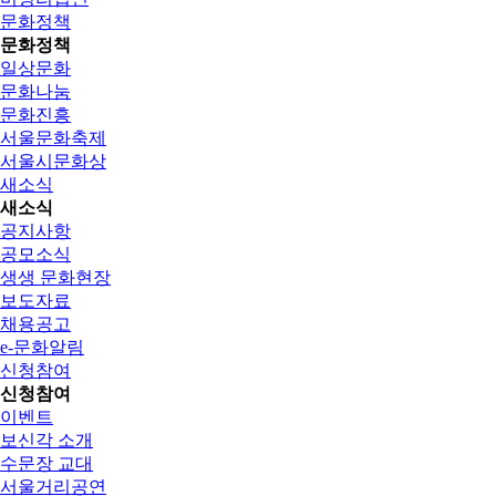
문화정책
문화정책
일상문화
문화나눔
문화진흥
서울문화축제
서울시문화상
새소식
새소식
공지사항
공모소식
생생 문화현장
보도자료
채용공고
e-문화알림
신청참여
신청참여
이벤트
보신각 소개
수문장 교대
서울거리공연