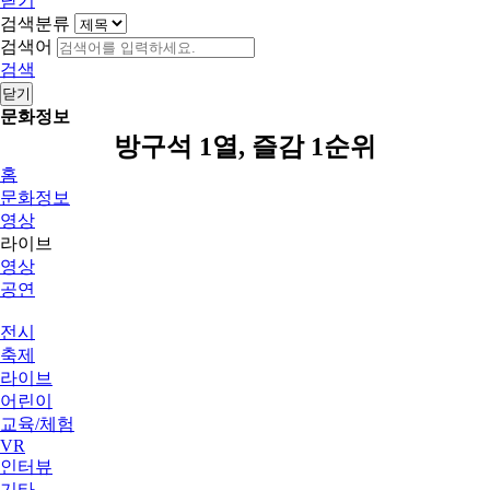
닫기
검색분류
검색어
검색
닫기
문화정보
방구석 1열, 즐감 1순위
홈
문화정보
영상
라이브
영상
공연
전시
축제
라이브
어린이
교육/체험
VR
인터뷰
기타