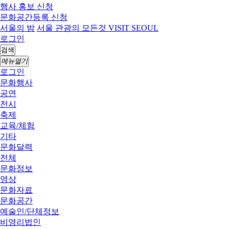
행사 홍보 신청
문화공간등록 신청
서울의 밤
서울 관광의 모든것 VISIT SEOUL
로그인
검색
메뉴열기
로그인
문화행사
공연
전시
축제
교육/체험
기타
문화달력
전체
문화정보
영상
문화자료
문화공간
예술인/단체정보
비영리법인