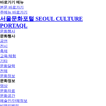
바로가기 메뉴
본문 바로가기
주메뉴 바로가기
서울문화포털 SEOUL CULTURE
PORTAQL
문화행사
문화행사
공연
전시
축제
교육/체험
기타
문화달력
전체
문화정보
문화정보
영상
문화자료
문화공간
예술인/단체정보
비영리법인