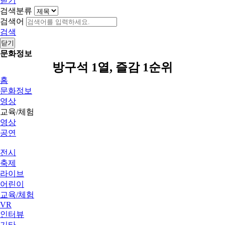
닫기
검색분류
검색어
검색
닫기
문화정보
방구석 1열, 즐감 1순위
홈
문화정보
영상
교육/체험
영상
공연
전시
축제
라이브
어린이
교육/체험
VR
인터뷰
기타