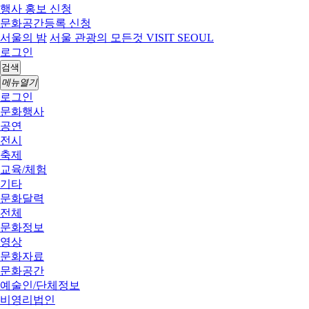
행사 홍보 신청
문화공간등록 신청
서울의 밤
서울 관광의 모든것 VISIT SEOUL
로그인
검색
메뉴열기
로그인
문화행사
공연
전시
축제
교육/체험
기타
문화달력
전체
문화정보
영상
문화자료
문화공간
예술인/단체정보
비영리법인