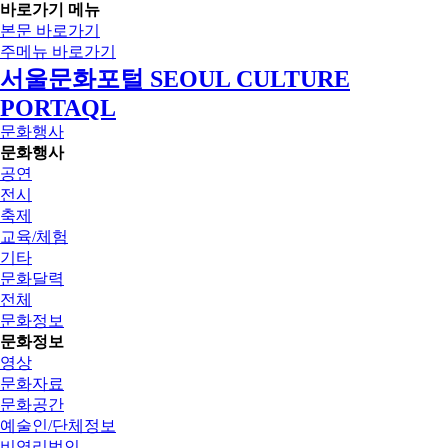
바로가기 메뉴
본문 바로가기
주메뉴 바로가기
서울문화포털 SEOUL CULTURE
PORTAQL
문화행사
문화행사
공연
전시
축제
교육/체험
기타
문화달력
전체
문화정보
문화정보
영상
문화자료
문화공간
예술인/단체정보
비영리법인