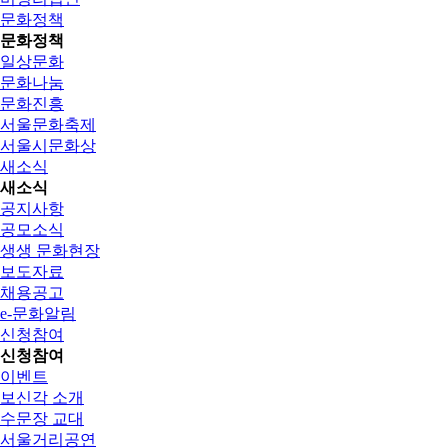
문화정책
문화정책
일상문화
문화나눔
문화진흥
서울문화축제
서울시문화상
새소식
새소식
공지사항
공모소식
생생 문화현장
보도자료
채용공고
e-문화알림
신청참여
신청참여
이벤트
보신각 소개
수문장 교대
서울거리공연