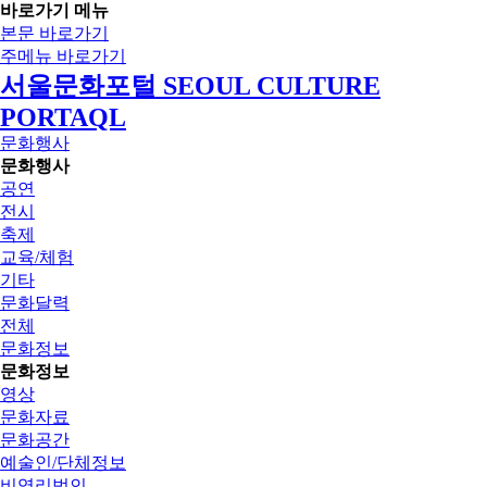
바로가기 메뉴
본문 바로가기
주메뉴 바로가기
서울문화포털 SEOUL CULTURE
PORTAQL
문화행사
문화행사
공연
전시
축제
교육/체험
기타
문화달력
전체
문화정보
문화정보
영상
문화자료
문화공간
예술인/단체정보
비영리법인