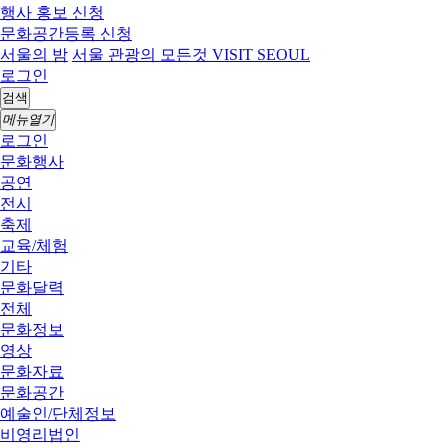
행사 홍보 신청
문화공간등록 신청
서울의 밤
서울 관광의 모든것 VISIT SEOUL
로그인
검색
메뉴열기
로그인
문화행사
공연
전시
축제
교육/체험
기타
문화달력
전체
문화정보
영상
문화자료
문화공간
예술인/단체정보
비영리법인