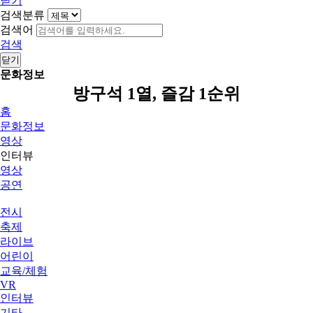
닫기
검색분류
검색어
검색
닫기
문화정보
방구석 1열, 즐감 1순위
홈
문화정보
영상
인터뷰
영상
공연
전시
축제
라이브
어린이
교육/체험
VR
인터뷰
기타