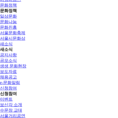
문화정책
문화정책
일상문화
문화나눔
문화진흥
서울문화축제
서울시문화상
새소식
새소식
공지사항
공모소식
생생 문화현장
보도자료
채용공고
e-문화알림
신청참여
신청참여
이벤트
보신각 소개
수문장 교대
서울거리공연