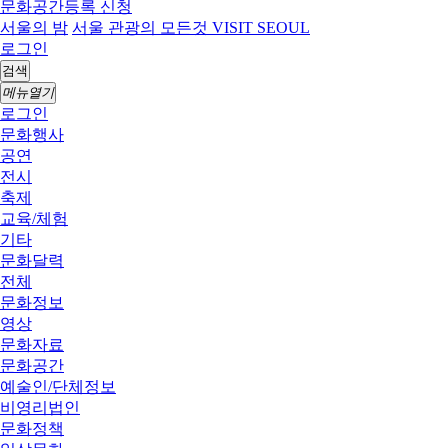
문화공간등록 신청
서울의 밤
서울 관광의 모든것 VISIT SEOUL
로그인
검색
메뉴열기
로그인
문화행사
공연
전시
축제
교육/체험
기타
문화달력
전체
문화정보
영상
문화자료
문화공간
예술인/단체정보
비영리법인
문화정책