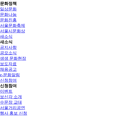
문화정책
일상문화
문화나눔
문화진흥
서울문화축제
서울시문화상
새소식
새소식
공지사항
공모소식
생생 문화현장
보도자료
채용공고
e-문화알림
신청참여
신청참여
이벤트
보신각 소개
수문장 교대
서울거리공연
행사 홍보 신청