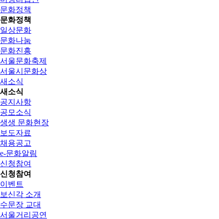
문화정책
문화정책
일상문화
문화나눔
문화진흥
서울문화축제
서울시문화상
새소식
새소식
공지사항
공모소식
생생 문화현장
보도자료
채용공고
e-문화알림
신청참여
신청참여
이벤트
보신각 소개
수문장 교대
서울거리공연