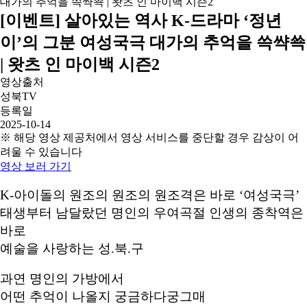
[이벤트] 살아있는 역사 K-드라마 ‘정년
이’의 그분 여성국극 대가의 추억을 쓱쌱쑉
| 왓츠 인 마이백 시즌2
영상출처
성북TV
등록일
2025-10-14
※ 해당 영상 제공처에서 영상 서비스를 중단할 경우 감상이 어
려울 수 있습니다
영상 보러 가기
K-아이돌의 원조의 원조의 원조격은 바로 ‘여성국극’
태생부터 남달랐던 명인의 우여곡절 인생의 종착역은
바로
예술을 사랑하는 성.북.구
과연 명인의 가방에서
어떤 추억이 나올지 궁금하다궁그매