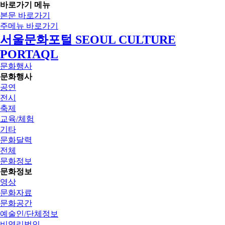
바로가기 메뉴
본문 바로가기
주메뉴 바로가기
서울문화포털 SEOUL CULTURE
PORTAQL
문화행사
문화행사
공연
전시
축제
교육/체험
기타
문화달력
전체
문화정보
문화정보
영상
문화자료
문화공간
예술인/단체정보
비영리법인