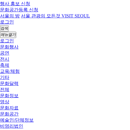
행사 홍보 신청
문화공간등록 신청
서울의 밤
서울 관광의 모든것 VISIT SEOUL
로그인
검색
메뉴열기
로그인
문화행사
공연
전시
축제
교육/체험
기타
문화달력
전체
문화정보
영상
문화자료
문화공간
예술인/단체정보
비영리법인