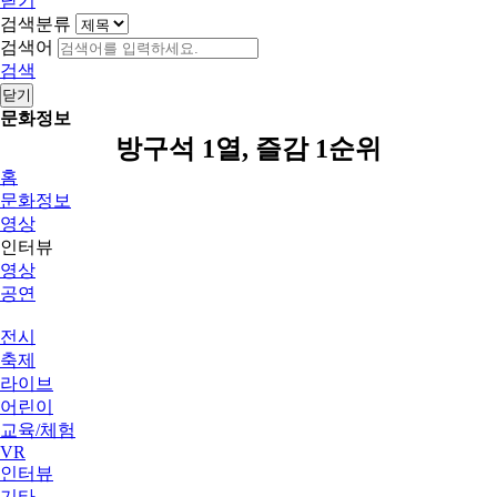
닫기
검색분류
검색어
검색
닫기
문화정보
방구석 1열, 즐감 1순위
홈
문화정보
영상
인터뷰
영상
공연
전시
축제
라이브
어린이
교육/체험
VR
인터뷰
기타