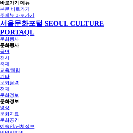
바로가기 메뉴
본문 바로가기
주메뉴 바로가기
서울문화포털 SEOUL CULTURE
PORTAQL
문화행사
문화행사
공연
전시
축제
교육/체험
기타
문화달력
전체
문화정보
문화정보
영상
문화자료
문화공간
예술인/단체정보
비영리법인