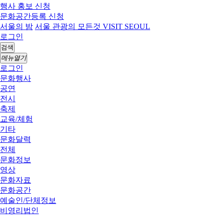
행사 홍보 신청
문화공간등록 신청
서울의 밤
서울 관광의 모든것 VISIT SEOUL
로그인
검색
메뉴열기
로그인
문화행사
공연
전시
축제
교육/체험
기타
문화달력
전체
문화정보
영상
문화자료
문화공간
예술인/단체정보
비영리법인