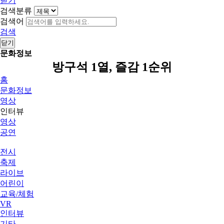
닫기
검색분류
검색어
검색
닫기
문화정보
방구석 1열, 즐감 1순위
홈
문화정보
영상
인터뷰
영상
공연
전시
축제
라이브
어린이
교육/체험
VR
인터뷰
기타