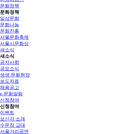
문화정책
문화정책
일상문화
문화나눔
문화진흥
서울문화축제
서울시문화상
새소식
새소식
공지사항
공모소식
생생 문화현장
보도자료
채용공고
e-문화알림
신청참여
신청참여
이벤트
보신각 소개
수문장 교대
서울거리공연