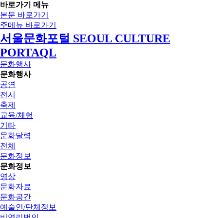
바로가기 메뉴
본문 바로가기
주메뉴 바로가기
서울문화포털 SEOUL CULTURE
PORTAQL
문화행사
문화행사
공연
전시
축제
교육/체험
기타
문화달력
전체
문화정보
문화정보
영상
문화자료
문화공간
예술인/단체정보
비영리법인