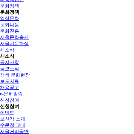
문화정책
문화정책
일상문화
문화나눔
문화진흥
서울문화축제
서울시문화상
새소식
새소식
공지사항
공모소식
생생 문화현장
보도자료
채용공고
e-문화알림
신청참여
신청참여
이벤트
보신각 소개
수문장 교대
서울거리공연