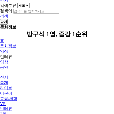
닫기
검색분류
검색어
검색
닫기
문화정보
방구석 1열, 즐감 1순위
홈
문화정보
영상
인터뷰
영상
공연
전시
축제
라이브
어린이
교육/체험
VR
인터뷰
기타