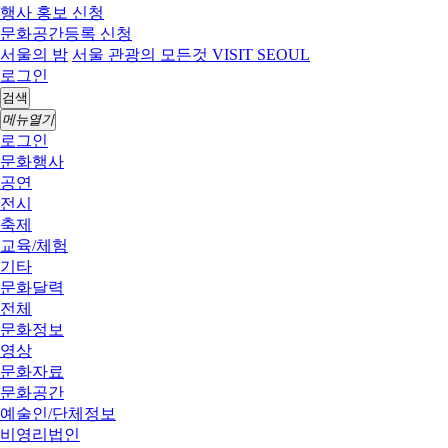
행사 홍보 신청
문화공간등록 신청
서울의 밤
서울 관광의 모든것 VISIT SEOUL
로그인
검색
메뉴열기
로그인
문화행사
공연
전시
축제
교육/체험
기타
문화달력
전체
문화정보
영상
문화자료
문화공간
예술인/단체정보
비영리법인