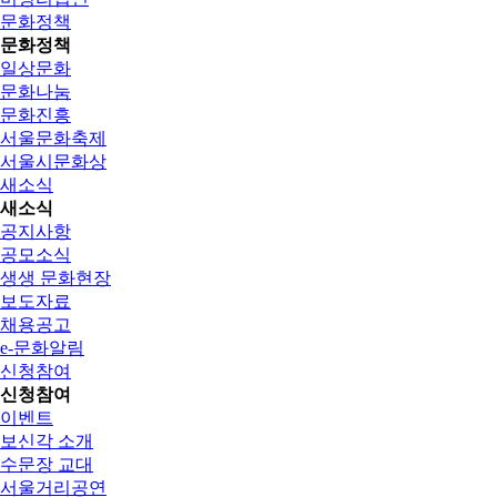
문화정책
문화정책
일상문화
문화나눔
문화진흥
서울문화축제
서울시문화상
새소식
새소식
공지사항
공모소식
생생 문화현장
보도자료
채용공고
e-문화알림
신청참여
신청참여
이벤트
보신각 소개
수문장 교대
서울거리공연