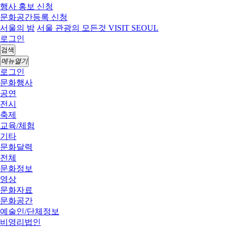
행사 홍보 신청
문화공간등록 신청
서울의 밤
서울 관광의 모든것 VISIT SEOUL
로그인
검색
메뉴열기
로그인
문화행사
공연
전시
축제
교육/체험
기타
문화달력
전체
문화정보
영상
문화자료
문화공간
예술인/단체정보
비영리법인