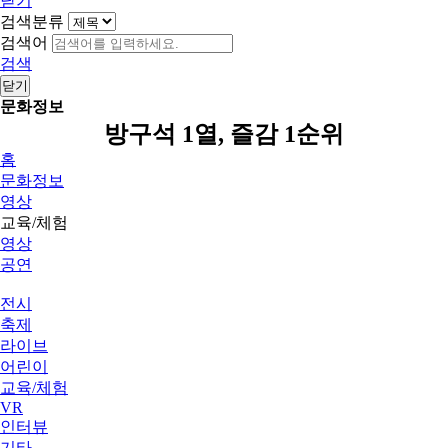
닫기
검색분류
검색어
검색
닫기
문화정보
방구석 1열, 즐감 1순위
홈
문화정보
영상
교육/체험
영상
공연
전시
축제
라이브
어린이
교육/체험
VR
인터뷰
기타