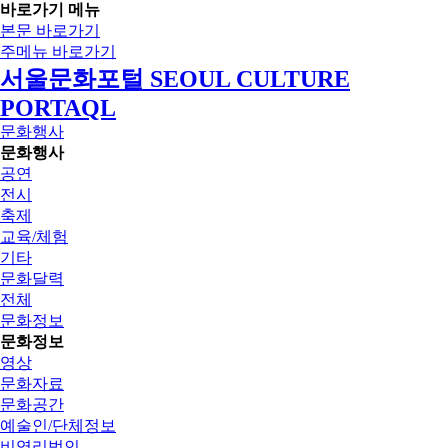
바로가기 메뉴
본문 바로가기
주메뉴 바로가기
서울문화포털 SEOUL CULTURE
PORTAQL
문화행사
문화행사
공연
전시
축제
교육/체험
기타
문화달력
전체
문화정보
문화정보
영상
문화자료
문화공간
예술인/단체정보
비영리법인