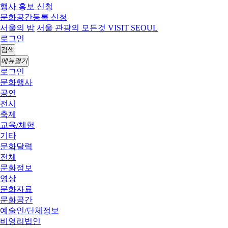
행사 홍보 신청
문화공간등록 신청
서울의 밤
서울 관광의 모든것 VISIT SEOUL
로그인
검색
메뉴열기
로그인
문화행사
공연
전시
축제
교육/체험
기타
문화달력
전체
문화정보
영상
문화자료
문화공간
예술인/단체정보
비영리법인