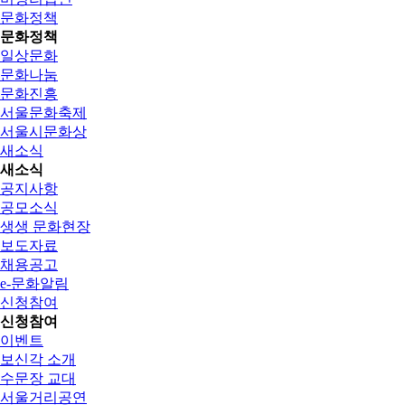
문화정책
문화정책
일상문화
문화나눔
문화진흥
서울문화축제
서울시문화상
새소식
새소식
공지사항
공모소식
생생 문화현장
보도자료
채용공고
e-문화알림
신청참여
신청참여
이벤트
보신각 소개
수문장 교대
서울거리공연