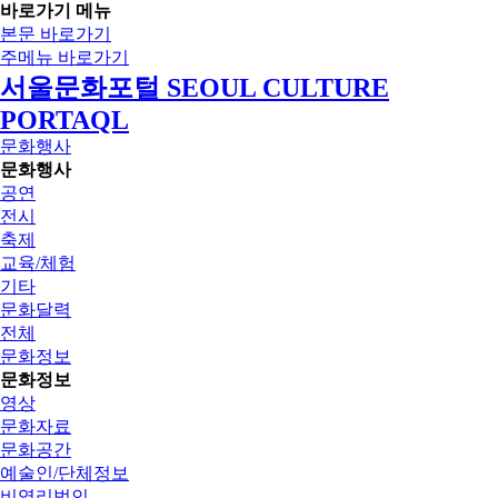
바로가기 메뉴
본문 바로가기
주메뉴 바로가기
서울문화포털 SEOUL CULTURE
PORTAQL
문화행사
문화행사
공연
전시
축제
교육/체험
기타
문화달력
전체
문화정보
문화정보
영상
문화자료
문화공간
예술인/단체정보
비영리법인