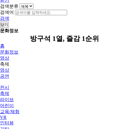
닫기
검색분류
검색어
검색
닫기
문화정보
방구석 1열, 즐감 1순위
홈
문화정보
영상
축제
영상
공연
전시
축제
라이브
어린이
교육/체험
VR
인터뷰
기타