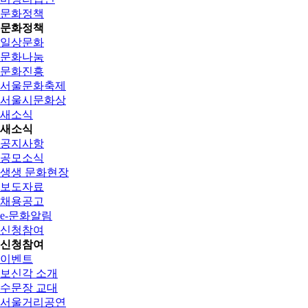
문화정책
문화정책
일상문화
문화나눔
문화진흥
서울문화축제
서울시문화상
새소식
새소식
공지사항
공모소식
생생 문화현장
보도자료
채용공고
e-문화알림
신청참여
신청참여
이벤트
보신각 소개
수문장 교대
서울거리공연