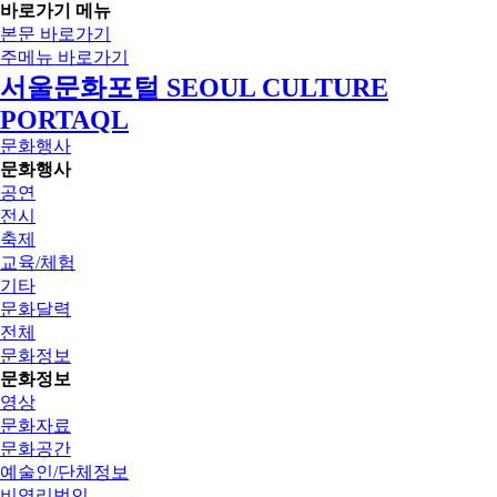
바로가기 메뉴
본문 바로가기
주메뉴 바로가기
서울문화포털 SEOUL CULTURE
PORTAQL
문화행사
문화행사
공연
전시
축제
교육/체험
기타
문화달력
전체
문화정보
문화정보
영상
문화자료
문화공간
예술인/단체정보
비영리법인