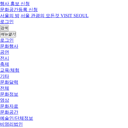
행사 홍보 신청
문화공간등록 신청
서울의 밤
서울 관광의 모든것 VISIT SEOUL
로그인
검색
메뉴열기
로그인
문화행사
공연
전시
축제
교육/체험
기타
문화달력
전체
문화정보
영상
문화자료
문화공간
예술인/단체정보
비영리법인