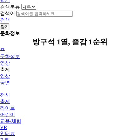
닫기
검색분류
검색어
검색
닫기
문화정보
방구석 1열, 즐감 1순위
홈
문화정보
영상
축제
영상
공연
전시
축제
라이브
어린이
교육/체험
VR
인터뷰
기타