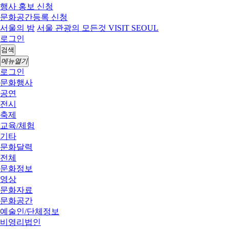
행사 홍보 신청
문화공간등록 신청
서울의 밤
서울 관광의 모든것 VISIT SEOUL
로그인
검색
메뉴열기
로그인
문화행사
공연
전시
축제
교육/체험
기타
문화달력
전체
문화정보
영상
문화자료
문화공간
예술인/단체정보
비영리법인