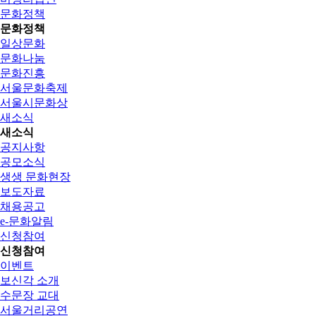
문화정책
문화정책
일상문화
문화나눔
문화진흥
서울문화축제
서울시문화상
새소식
새소식
공지사항
공모소식
생생 문화현장
보도자료
채용공고
e-문화알림
신청참여
신청참여
이벤트
보신각 소개
수문장 교대
서울거리공연