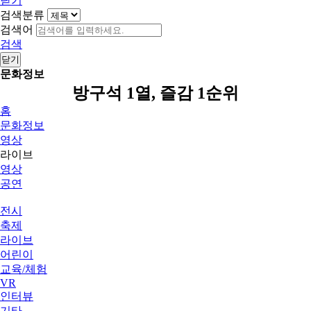
닫기
검색분류
검색어
검색
닫기
문화정보
방구석 1열, 즐감 1순위
홈
문화정보
영상
라이브
영상
공연
전시
축제
라이브
어린이
교육/체험
VR
인터뷰
기타