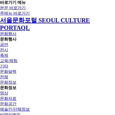
바로가기 메뉴
본문 바로가기
주메뉴 바로가기
서울문화포털 SEOUL CULTURE
PORTAQL
문화행사
문화행사
공연
전시
축제
교육/체험
기타
문화달력
전체
문화정보
문화정보
영상
문화자료
문화공간
예술인/단체정보
비영리법인