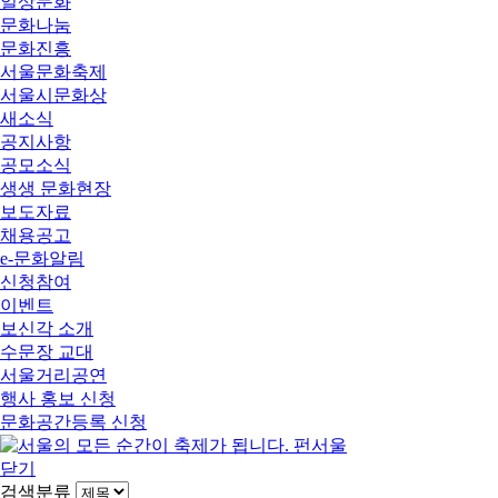
일상문화
문화나눔
문화진흥
서울문화축제
서울시문화상
새소식
공지사항
공모소식
생생 문화현장
보도자료
채용공고
e-문화알림
신청참여
이벤트
보신각 소개
수문장 교대
서울거리공연
행사 홍보 신청
문화공간등록 신청
닫기
검색분류