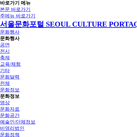
바로가기 메뉴
본문 바로가기
주메뉴 바로가기
서울문화포털 SEOUL CULTURE PORTA
문화행사
문화행사
공연
전시
축제
교육/체험
기타
문화달력
전체
문화정보
문화정보
영상
문화자료
문화공간
예술인/단체정보
비영리법인
문화정책