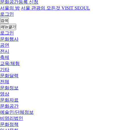
문화공간등록 신청
서울의 밤
서울 관광의 모든것 VISIT SEOUL
로그인
검색
메뉴열기
로그인
문화행사
공연
전시
축제
교육/체험
기타
문화달력
전체
문화정보
영상
문화자료
문화공간
예술인/단체정보
비영리법인
문화정책