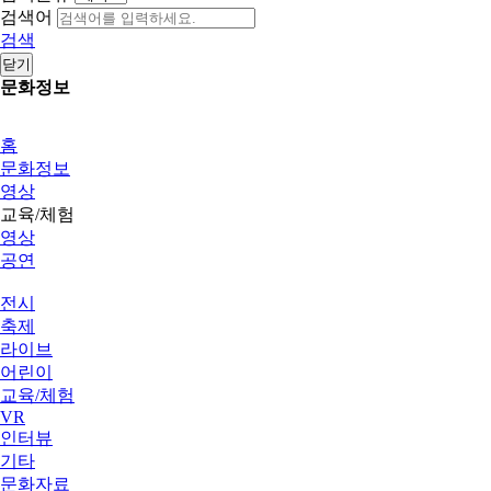
검색어
검색
닫기
문화정보
홈
문화정보
영상
교육/체험
영상
공연
전시
축제
라이브
어린이
교육/체험
VR
인터뷰
기타
문화자료