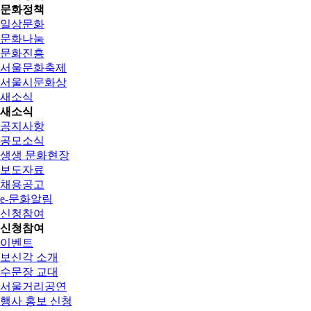
문화정책
일상문화
문화나눔
문화진흥
서울문화축제
서울시문화상
새소식
새소식
공지사항
공모소식
생생 문화현장
보도자료
채용공고
e-문화알림
신청참여
신청참여
이벤트
보신각 소개
수문장 교대
서울거리공연
행사 홍보 신청