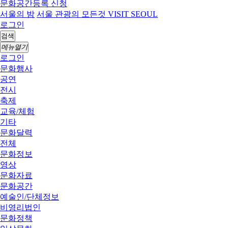
문화공간등록 신청
서울의 밤
서울 관광의 모든것 VISIT SEOUL
로그인
검색
메뉴열기
로그인
문화행사
공연
전시
축제
교육/체험
기타
문화달력
전체
문화정보
영상
문화자료
문화공간
예술인/단체정보
비영리법인
문화정책