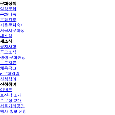
문화정책
일상문화
문화나눔
문화진흥
서울문화축제
서울시문화상
새소식
새소식
공지사항
공모소식
생생 문화현장
보도자료
채용공고
e-문화알림
신청참여
신청참여
이벤트
보신각 소개
수문장 교대
서울거리공연
행사 홍보 신청