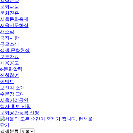
일상문화
문화나눔
문화진흥
서울문화축제
서울시문화상
새소식
공지사항
공모소식
생생 문화현장
보도자료
채용공고
e-문화알림
신청참여
이벤트
보신각 소개
수문장 교대
서울거리공연
행사 홍보 신청
문화공간등록 신청
닫기
검색분류