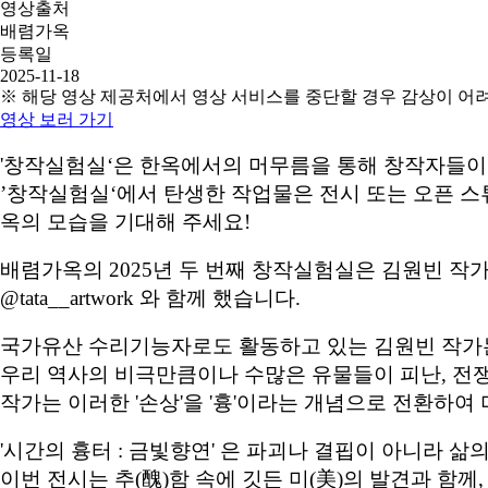
영상출처
배렴가옥
등록일
2025-11-18
※ 해당 영상 제공처에서 영상 서비스를 중단할 경우 감상이 어
영상 보러 가기
'창작실험실‘은 한옥에서의 머무름을 통해 창작자들이
’창작실험실‘에서 탄생한 작업물은 전시 또는 오픈 스
옥의 모습을 기대해 주세요!
배렴가옥의 2025년 두 번째 창작실험실은 김원빈 작
@tata__artwork 와 함께 했습니다.
국가유산 수리기능자로도 활동하고 있는 김원빈 작가는
우리 역사의 비극만큼이나 수많은 유물들이 피난, 전쟁
작가는 이러한 '손상'을 '흉'이라는 개념으로 전환하
'시간의 흉터 : 금빛향연' 은 파괴나 결핍이 아니라 
이번 전시는 추(醜)함 속에 깃든 미(美)의 발견과 함