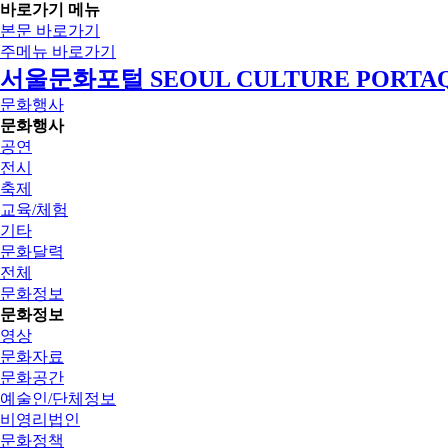
바로가기 메뉴
본문 바로가기
주메뉴 바로가기
서울문화포털 SEOUL CULTURE PORTA
문화행사
문화행사
공연
전시
축제
교육/체험
기타
문화달력
전체
문화정보
문화정보
영상
문화자료
문화공간
예술인/단체정보
비영리법인
문화정책