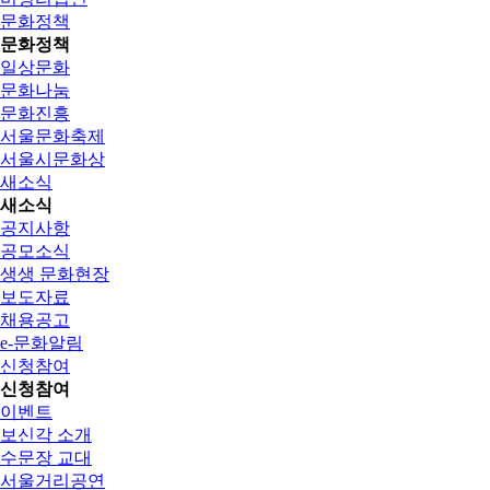
문화정책
문화정책
일상문화
문화나눔
문화진흥
서울문화축제
서울시문화상
새소식
새소식
공지사항
공모소식
생생 문화현장
보도자료
채용공고
e-문화알림
신청참여
신청참여
이벤트
보신각 소개
수문장 교대
서울거리공연