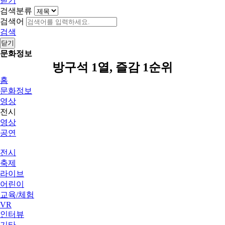
닫기
검색분류
검색어
검색
닫기
문화정보
방구석 1열, 즐감 1순위
홈
문화정보
영상
전시
영상
공연
전시
축제
라이브
어린이
교육/체험
VR
인터뷰
기타