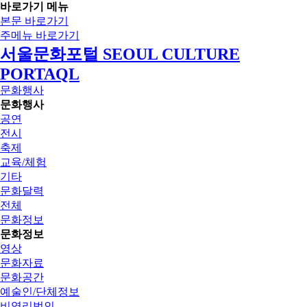
바로가기 메뉴
본문 바로가기
주메뉴 바로가기
서울문화포털 SEOUL CULTURE
PORTAQL
문화행사
문화행사
공연
전시
축제
교육/체험
기타
문화달력
전체
문화정보
문화정보
영상
문화자료
문화공간
예술인/단체정보
비영리법인