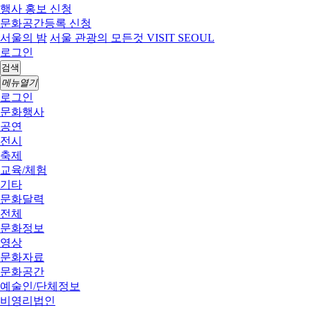
행사 홍보 신청
문화공간등록 신청
서울의 밤
서울 관광의 모든것 VISIT SEOUL
로그인
검색
메뉴열기
로그인
문화행사
공연
전시
축제
교육/체험
기타
문화달력
전체
문화정보
영상
문화자료
문화공간
예술인/단체정보
비영리법인