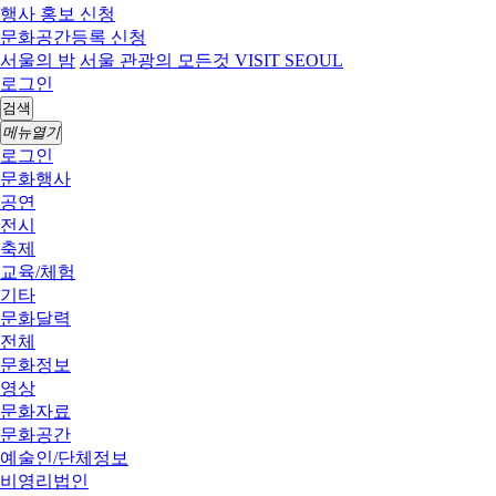
행사 홍보 신청
문화공간등록 신청
서울의 밤
서울 관광의 모든것 VISIT SEOUL
로그인
검색
메뉴열기
로그인
문화행사
공연
전시
축제
교육/체험
기타
문화달력
전체
문화정보
영상
문화자료
문화공간
예술인/단체정보
비영리법인