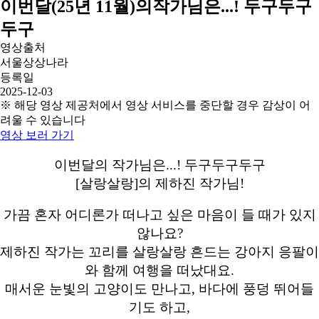
이번달(25년 11월)의작가님은...! 두구두구
두구
영상출처
서울상상나라
등록일
2025-12-03
※ 해당 영상 제공처에서 영상 서비스를 중단할 경우 감상이 어
려울 수 있습니다
영상 보러 가기
이번달의 작가님은...! 두구두구두구
[살랑살랑]의 제하진 작가님!
가끔 혼자 어디론가 떠나고 싶은 마음이 들 때가 있지
않나요?
제하진 작가는 꼬리를 살랑살랑 흔드는 강아지 응팔이
와 함께 여행을 떠났대요.
매서운 눈빛의 고양이도 만나고, 바다에 풍덩 뛰어들
기도 하고,