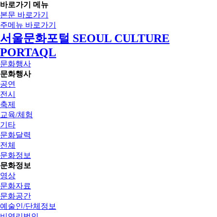
바로가기 메뉴
본문 바로가기
주메뉴 바로가기
서울문화포털 SEOUL CULTURE
PORTAQL
문화행사
문화행사
공연
전시
축제
교육/체험
기타
문화달력
전체
문화정보
문화정보
영상
문화자료
문화공간
예술인/단체정보
비영리법인