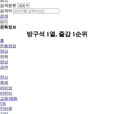
닫기
검색분류
검색어
검색
닫기
문화정보
방구석 1열, 즐감 1순위
홈
문화정보
영상
전체
영상
공연
전시
축제
라이브
어린이
교육/체험
VR
인터뷰
기타