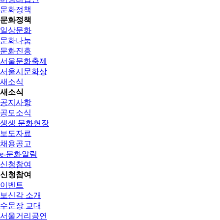
문화정책
문화정책
일상문화
문화나눔
문화진흥
서울문화축제
서울시문화상
새소식
새소식
공지사항
공모소식
생생 문화현장
보도자료
채용공고
e-문화알림
신청참여
신청참여
이벤트
보신각 소개
수문장 교대
서울거리공연