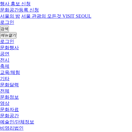
행사 홍보 신청
문화공간등록 신청
서울의 밤
서울 관광의 모든것 VISIT SEOUL
로그인
검색
메뉴열기
로그인
문화행사
공연
전시
축제
교육/체험
기타
문화달력
전체
문화정보
영상
문화자료
문화공간
예술인/단체정보
비영리법인