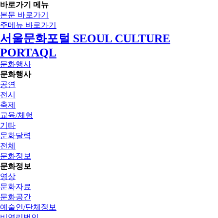
바로가기 메뉴
본문 바로가기
주메뉴 바로가기
서울문화포털 SEOUL CULTURE
PORTAQL
문화행사
문화행사
공연
전시
축제
교육/체험
기타
문화달력
전체
문화정보
문화정보
영상
문화자료
문화공간
예술인/단체정보
비영리법인