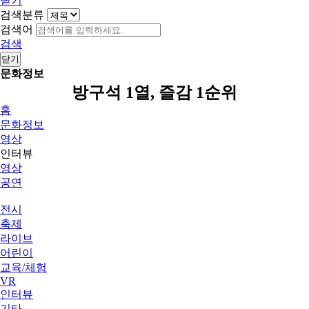
닫기
검색분류
검색어
검색
닫기
문화정보
방구석 1열, 즐감 1순위
홈
문화정보
영상
인터뷰
영상
공연
전시
축제
라이브
어린이
교육/체험
VR
인터뷰
기타