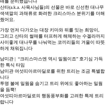
매를 준비했습니다
산타(a.k.a. 사육사님들)의 선물은 바로 신선한 대나무
색색깔의 과채류로 화려한 크리스마스 분위기를 더해
줬어요.
가장 먼저 다가오는 대장 키마와 뒤를 잇는 희망이,
그리고 산타의 썰매를 터프하게 해체하는 수겔라까지
사이좋게 대나무를 나눠먹는 코끼리들의 겨울이 따뜻
하게 채워집니다
남미관 | “크리스마스엔 역시 밀웜이죠” 호기심 가득
한 특식 타임
남미관 여섯띠아르마딜로를 위한 트리는 조금 특별합
니다
투명 볼에 밀웜을 숨기고 트리 위에도 좋아하는 밀웜
을 듬뿍!
여섯띠아르마딜로의 행동풍부화를 고려한 특제 트리
랍니다