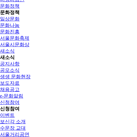
문화정책
문화정책
일상문화
문화나눔
문화진흥
서울문화축제
서울시문화상
새소식
새소식
공지사항
공모소식
생생 문화현장
보도자료
채용공고
e-문화알림
신청참여
신청참여
이벤트
보신각 소개
수문장 교대
서울거리공연