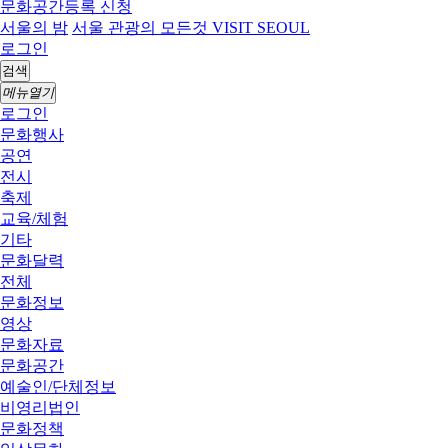
문화공간등록 신청
서울의 밤
서울 관광의 모든것 VISIT SEOUL
로그인
검색
메뉴열기
로그인
문화행사
공연
전시
축제
교육/체험
기타
문화달력
전체
문화정보
영상
문화자료
문화공간
예술인/단체정보
비영리법인
문화정책