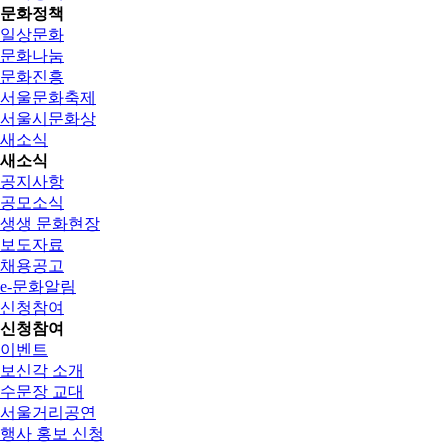
문화정책
일상문화
문화나눔
문화진흥
서울문화축제
서울시문화상
새소식
새소식
공지사항
공모소식
생생 문화현장
보도자료
채용공고
e-문화알림
신청참여
신청참여
이벤트
보신각 소개
수문장 교대
서울거리공연
행사 홍보 신청