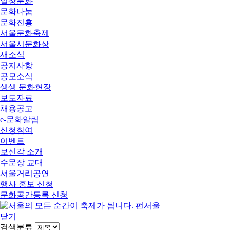
일상문화
문화나눔
문화진흥
서울문화축제
서울시문화상
새소식
공지사항
공모소식
생생 문화현장
보도자료
채용공고
e-문화알림
신청참여
이벤트
보신각 소개
수문장 교대
서울거리공연
행사 홍보 신청
문화공간등록 신청
닫기
검색분류