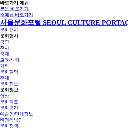
바로가기 메뉴
본문 바로가기
주메뉴 바로가기
서울문화포털 SEOUL CULTURE PORTA
문화행사
문화행사
공연
전시
축제
교육/체험
기타
문화달력
전체
문화정보
문화정보
영상
문화자료
문화공간
예술인/단체정보
비영리법인
문화정책