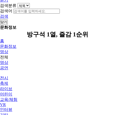
닫기
검색분류
검색어
검색
닫기
문화정보
방구석 1열, 즐감 1순위
홈
문화정보
영상
전체
영상
공연
전시
축제
라이브
어린이
교육/체험
VR
인터뷰
기타