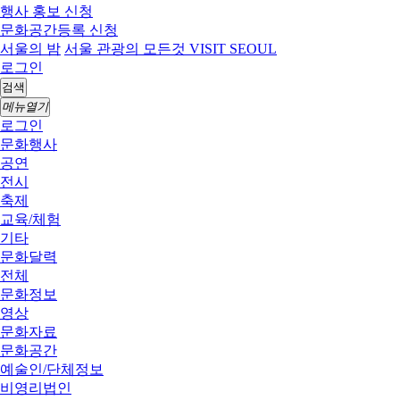
행사 홍보 신청
문화공간등록 신청
서울의 밤
서울 관광의 모든것 VISIT SEOUL
로그인
검색
메뉴열기
로그인
문화행사
공연
전시
축제
교육/체험
기타
문화달력
전체
문화정보
영상
문화자료
문화공간
예술인/단체정보
비영리법인