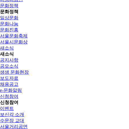
문화정책
문화정책
일상문화
문화나눔
문화진흥
서울문화축제
서울시문화상
새소식
새소식
공지사항
공모소식
생생 문화현장
보도자료
채용공고
e-문화알림
신청참여
신청참여
이벤트
보신각 소개
수문장 교대
서울거리공연