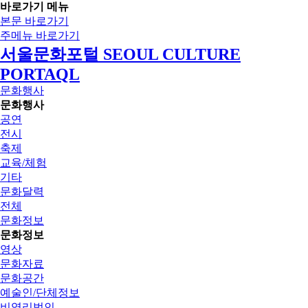
바로가기 메뉴
본문 바로가기
주메뉴 바로가기
서울문화포털 SEOUL CULTURE
PORTAQL
문화행사
문화행사
공연
전시
축제
교육/체험
기타
문화달력
전체
문화정보
문화정보
영상
문화자료
문화공간
예술인/단체정보
비영리법인