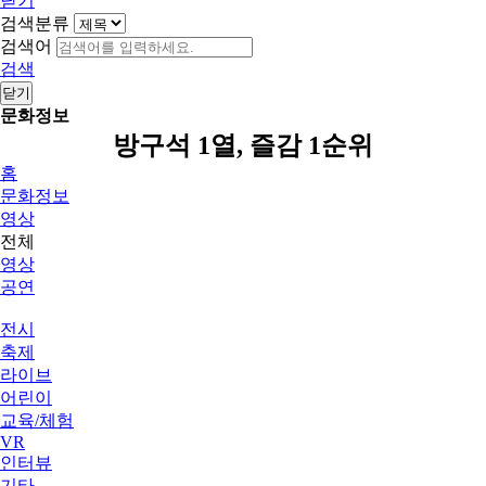
닫기
검색분류
검색어
검색
닫기
문화정보
방구석 1열, 즐감 1순위
홈
문화정보
영상
전체
영상
공연
전시
축제
라이브
어린이
교육/체험
VR
인터뷰
기타