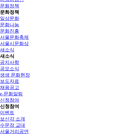
문화정책
문화정책
일상문화
문화나눔
문화진흥
서울문화축제
서울시문화상
새소식
새소식
공지사항
공모소식
생생 문화현장
보도자료
채용공고
e-문화알림
신청참여
신청참여
이벤트
보신각 소개
수문장 교대
서울거리공연