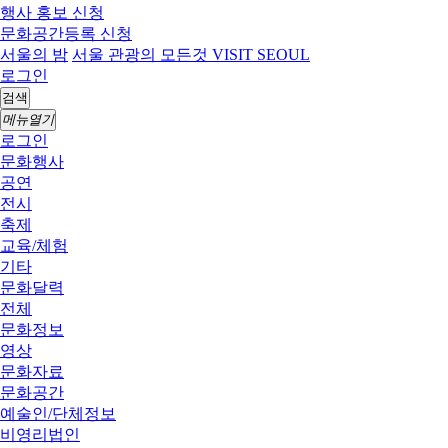
행사 홍보 신청
문화공간등록 신청
서울의 밤
서울 관광의 모든것 VISIT SEOUL
로그인
검색
메뉴열기
로그인
문화행사
공연
전시
축제
교육/체험
기타
문화달력
전체
문화정보
영상
문화자료
문화공간
예술인/단체정보
비영리법인