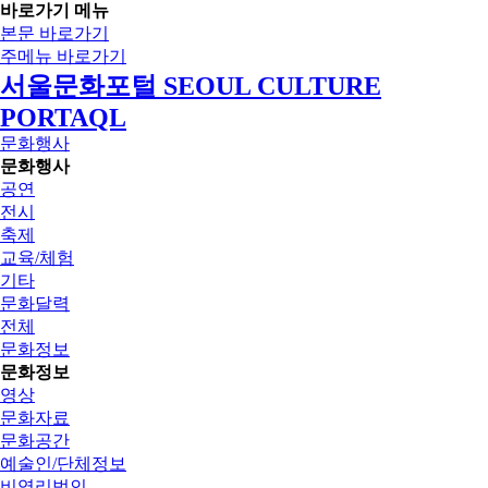
바로가기 메뉴
본문 바로가기
주메뉴 바로가기
서울문화포털 SEOUL CULTURE
PORTAQL
문화행사
문화행사
공연
전시
축제
교육/체험
기타
문화달력
전체
문화정보
문화정보
영상
문화자료
문화공간
예술인/단체정보
비영리법인