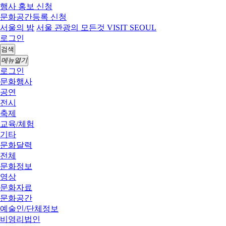
행사 홍보 신청
문화공간등록 신청
서울의 밤
서울 관광의 모든것 VISIT SEOUL
로그인
검색
메뉴열기
로그인
문화행사
공연
전시
축제
교육/체험
기타
문화달력
전체
문화정보
영상
문화자료
문화공간
예술인/단체정보
비영리법인