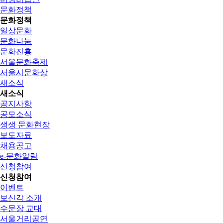
문화정책
문화정책
일상문화
문화나눔
문화진흥
서울문화축제
서울시문화상
새소식
새소식
공지사항
공모소식
생생 문화현장
보도자료
채용공고
e-문화알림
신청참여
신청참여
이벤트
보신각 소개
수문장 교대
서울거리공연