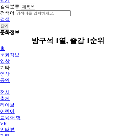
닫기
검색분류
검색어
검색
닫기
문화정보
방구석 1열, 즐감 1순위
홈
문화정보
영상
기타
영상
공연
전시
축제
라이브
어린이
교육/체험
VR
인터뷰
기타