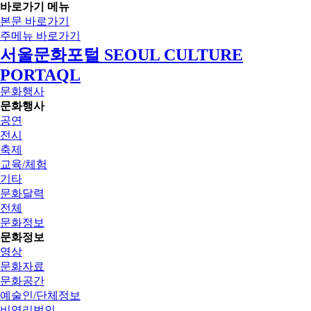
바로가기 메뉴
본문 바로가기
주메뉴 바로가기
서울문화포털 SEOUL CULTURE
PORTAQL
문화행사
문화행사
공연
전시
축제
교육/체험
기타
문화달력
전체
문화정보
문화정보
영상
문화자료
문화공간
예술인/단체정보
비영리법인