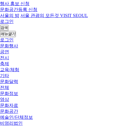
행사 홍보 신청
문화공간등록 신청
서울의 밤
서울 관광의 모든것 VISIT SEOUL
로그인
검색
메뉴열기
로그인
문화행사
공연
전시
축제
교육/체험
기타
문화달력
전체
문화정보
영상
문화자료
문화공간
예술인/단체정보
비영리법인