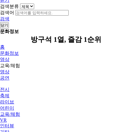
닫기
검색분류
검색어
검색
닫기
문화정보
방구석 1열, 즐감 1순위
홈
문화정보
영상
교육/체험
영상
공연
전시
축제
라이브
어린이
교육/체험
VR
인터뷰
기타