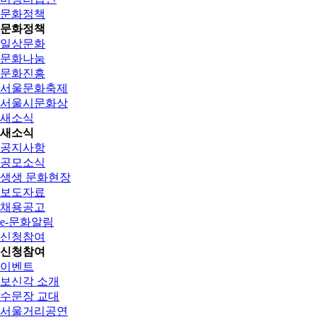
문화정책
문화정책
일상문화
문화나눔
문화진흥
서울문화축제
서울시문화상
새소식
새소식
공지사항
공모소식
생생 문화현장
보도자료
채용공고
e-문화알림
신청참여
신청참여
이벤트
보신각 소개
수문장 교대
서울거리공연