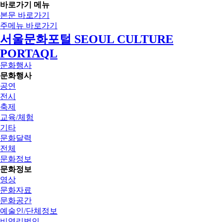
바로가기 메뉴
본문 바로가기
주메뉴 바로가기
서울문화포털 SEOUL CULTURE
PORTAQL
문화행사
문화행사
공연
전시
축제
교육/체험
기타
문화달력
전체
문화정보
문화정보
영상
문화자료
문화공간
예술인/단체정보
비영리법인