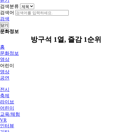
닫기
검색분류
검색어
검색
닫기
문화정보
방구석 1열, 즐감 1순위
홈
문화정보
영상
어린이
영상
공연
전시
축제
라이브
어린이
교육/체험
VR
인터뷰
기타