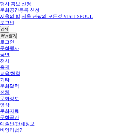
행사 홍보 신청
문화공간등록 신청
서울의 밤
서울 관광의 모든것 VISIT SEOUL
로그인
검색
메뉴열기
로그인
문화행사
공연
전시
축제
교육/체험
기타
문화달력
전체
문화정보
영상
문화자료
문화공간
예술인/단체정보
비영리법인