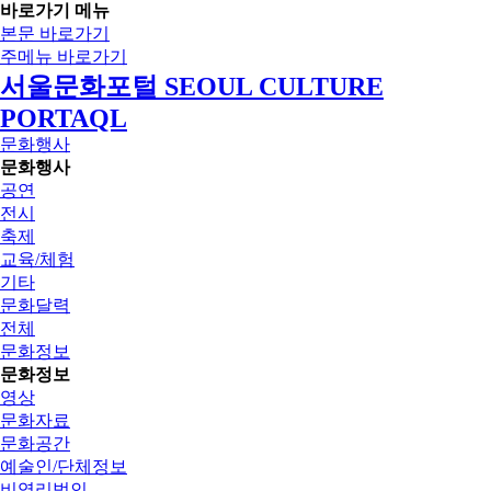
바로가기 메뉴
본문 바로가기
주메뉴 바로가기
서울문화포털 SEOUL CULTURE
PORTAQL
문화행사
문화행사
공연
전시
축제
교육/체험
기타
문화달력
전체
문화정보
문화정보
영상
문화자료
문화공간
예술인/단체정보
비영리법인