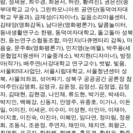
람, 정세윤, 최수경, 최윤서, 허란, 황려진), 권은선(중
부대학교 교수), 그린하모니아트 공연단(동덕여자대
학교 무용과), 금재성(디자이너), 길음소리마을센터,
김태양(영화감독), 남다은(영화평론가), 달콤놀이터,
동네생활연구소 한평, 동덕여자대학교, 돌고돌아 성북
천, 듣는연구소협동조합, 마민지(다큐멘터리 감독), 마
음숲, 문주화(영화평론가), 민지영(눈에뜰), 박주용(세
운협업지원센터 기술중개소), 박지현(디자이너), 방정
아(작가), 배주연(서강대학교 연구교수), 벗밭, 빛움,
서울RISE사업단, 서울시립대학교, 서울청년센터 성
북, 사물의좌표, 섞어짜기, 성북구 공공공간 공론장 참
여주민(김명희, 김영규, 김윤정, 김정선, 김정엽, 김정
자, 김태현, 김현경, 나인채, 류도현, 박가은, 박새라,
박지인, 백혜강, 신동지, 안영주, 유종호, 이가나, 이돈
일, 이미진, 이세은, 이수미, 이성현, 이인아, 이재아,
이지호, 이진숙, 이진아, 이혜민, 임다연, 정미림, 정윤
희, 조동식, 조윤정, 주연자, 채민아, 채지연, 최왕근,
최연희, 표공자, 한정혜, 현병호, 홍운경, 황정은, 황주