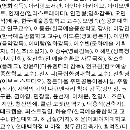
(영화감독), 아리랑도서관, 아인아 아카이브, 아이모멘
트, 안재선(일러스트레이터), 안건형(영화감독), 오만
석(배우, 한국예술종합학교 교수), 오영숙(성공회대학
교 연구교수), 이동윤(한국예술종합학교 강사), 이강민
(한국예술종합학교 교수), 이도훈(영화평론가), 이민휘
(음악감독), 이미랑(영화감독), 이수빈(문화예술 기획
자), 이신조(소설가), 이종수(영화감독), 이혜민(성북청
년시민회), 장선희(전 예술순환로 사무국장), 장소희
(플래그), 장윤미(다큐멘터리 감독), 전규찬(한국예술
종합학교 교수), 전지니(국립한경대학교 교수), 전창명
(어보브 스튜디오), 정든마을 주민공동이용시설, 주황
(작가), 지역의 기억 다큐멘터리 참여 감독(강민정, 권
구윤, 권아영, 민장홍, 윤선재, 이채윤, 전영서, 조은),
지안, 청산인쇄, 콜린 모엣(번역가), 탁충석(건축가),
테크캡슐, 퍼스트경일, 하승우(한국예술종합학교 교
수), 한성대학교, 허남설(기자), 허윤(이화여자대학교
교수), 현대백화점 미아점, 황두진(건축가), 황려진(디