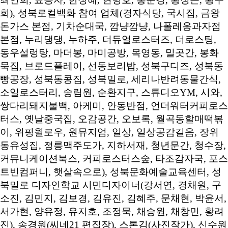
희), 성북로컬백화 참여 업체(경자식당, 국시집, 금왕
돈가스 본점, 기차순대국, 깜냥깜냥, 나폴레옹과자점
본점, 누리댕댕, 누하주, 더듀얼로스터즈, 더로스팅,
동우설렁탕, 마더봉, 마미공방, 목영동, 밀곳간, 봉화
묵집, 브로드플레이, 선동보리밥, 성북구디즈, 성북동
빵공장, 성북동콩집, 성북밀로, 세리나반려동물간식,
소일로스터리, 송림원, 순환지구, 스튜디오YM, 시와,
쌍다리돼지불백, 아케미, 안동반점, 언더워터커피로스
터스, 옛날중국집, 오감공간, 오보록, 월곡동할매떡볶
이, 위핑윌로우, 원뮤지엄, 일상, 일상공감길음, 장위
동유성집, 정릉맥주도가, 지하서재, 청년문간, 청수장,
커뮤니케이션북스, 커피로스터스숲, 타조감자국, 포스
트빈컴퍼니, 햇살속으로), 성북문화예술교육센터, 성
북밀로 디자인학교 시민디자이너(강서연, 경채원, 구
소진, 김민지, 김보경, 김유진, 김혜주, 문채현, 박윤서,
서가현, 양유정, 유지호, 조정묵, 채승원, 채창민, 황려
진), 송경원(씨네21 편집장), 스톤김(사진작가), 신수원