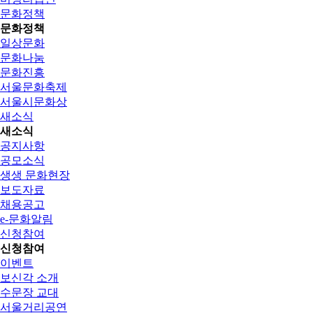
문화정책
문화정책
일상문화
문화나눔
문화진흥
서울문화축제
서울시문화상
새소식
새소식
공지사항
공모소식
생생 문화현장
보도자료
채용공고
e-문화알림
신청참여
신청참여
이벤트
보신각 소개
수문장 교대
서울거리공연